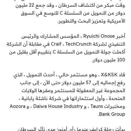
وقت مبكر من اكتشاف السرطان ، وقد جمع 22 مليون
دولار من التمويل من السلسلة C للتوسع في السوق
الأمريكية وتعزيز البحث والتطوير.
أخبر Ryuichi Onose ، المؤسس المشارك والرئيس
التنفيذي لشركة Craif ، TechCrunch في مقابلة أن الشركة
أكملت جولة التمويل من السلسلة C بتقييم أقل بقليل من
100 مليون دولار.
قاد X&KSK ، وهو مستثمر حالي ، أحدث التمويل ، الذي
رفع إجماليه إلى 57 مليون دولار حتى الآن ، إلى جانب
المجموعة غير المعقولة للمستثمر ومقرها الولايات
المتحدة ، وأول استثماراتها في شركة ناشئة يابانية ،
ومختبرات Tauns ، و Daiwa House Industry ، و Aozora
Bank Group.
بدأت رحلة كرايف عندما رأى أونوز مدى تأثر السرطان