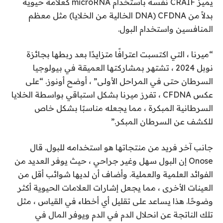
يميز CRAIF نفسه باستخدام microRNA كعلامة حيوية
بدلاً من CFDNA (DNA الخالية من الخلايا) مثل معظم
المنافسين واستخدام البول.
“ميرنا ، التي اكتسبت اعترافًا متزايدًا بعد ربطها بجائزة
نوبل 2024 ، تشتهر بمشاركتها العميقة في بيولوجيا
السرطان حتى في المراحل الأولى” ، أوضح أونوز. “على
عكس CFDNA ، تفرز ميرنا بشكل استباقي بواسطة الخلايا
السرطانية المبكرة ، مما يجعله مناسبًا بشكل خاص
للكشف عن السرطان المبكر.”
جانب آخر فريد من منتجاتها هو استخدامه للبول. قال
Onose إن البول سهل وغير جراحي ، حيث يوفر العديد من
الفوائد العلمية والعملية. وأضاف أن لديها شوائب أقل من
العينات الأخرى ، مما يجعل إشارات العلامات الحيوية أكثر
وضوحًا. هذا يساعد على تقليل أي أخطاء في القياس ، مثل
تلك الناتجة عن انحلال الدم في الدم ويوفر المال في