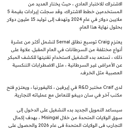
الاشتراك للاختبار العادي ، حيث يختار العديد من
المستخدمين خطط الاشتراك. وقد سجلت إيرادات بقيمة 5
ملايين دولار في عام 2024 وتهدف إلى توليد 15 مليون دولار
بحلول نهاية هذا العام.
يعتزم Craig توسيع نطاق Sernal لتشمل أكثر من عشرة
أنواع مختلفة من السرطانات في العام المقبل. علاوة على
ذلك ، تستعد بدء التشغيل لاستخدام تقنيتها للكشف المبكر
عن الأمراض غير السرطانية ، مثل الاضطرابات التنكسية
العصبية مثل الخرف.
لدى Craif مختبر R&D في إيرفين ، كاليفورنيا ، ويعتزم فتح
مكتب آخر في سان دييغو للتعامل مع عملياته التجارية.
سيساعد التمويل الجديد بدء التشغيل على الدخول إلى
سوق الولايات المتحدة من خلال Misingal ، بهدف إكمال
التجارب في الولايات المتحدة في عام 2026 والحصول على