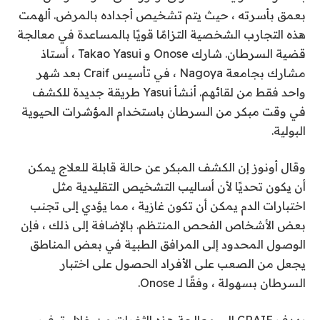
بعمق بأسرته ، حيث يتم تشخيص أجداده بالمرض. ألهمت
هذه التجارب الشخصية التزامًا قويًا بالمساعدة في معالجة
قضية السرطان. شارك Onose و Takao Yasui ، أستاذ
مشارك بجامعة Nagoya ، في تأسيس Craif بعد شهر
واحد فقط من لقائهم. أنشأ Yasui طريقة جديدة للكشف
في وقت مبكر من السرطان باستخدام المؤشرات الحيوية
البولية.
وقال أونوز إن الكشف المبكر عن حالة قابلة للعلاج يمكن
أن يكون تحديًا لأن أساليب التشخيص التقليدية مثل
اختبارات الدم يمكن أن تكون غازية ، مما يؤدي إلى تجنب
بعض الأشخاص الفحص المنتظم. بالإضافة إلى ذلك ، فإن
الوصول المحدود إلى المرافق الطبية في بعض المناطق
يجعل من الصعب على الأفراد الحصول على اختبار
السرطان بسهولة ، وفقًا لـ Onose.
يهدف CRAIF إلى معالجة هذه الثغرات من خلال توفير