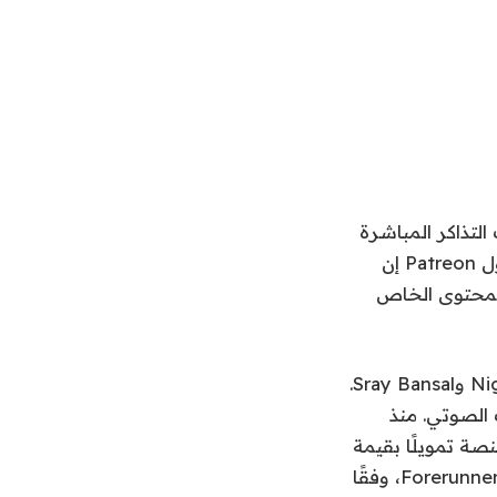
ذات التذاكر المباشرة
ومقرها لوس أنجلوس Moment. ولم يتم الكشف عن الشروط المالية للصفقة. تقول Patreon إن
المحتوى الخاص
تم إطلاق Moment في عام 2019، وتم تأسيسها على يد Arjun Mehta وNigel Egrari وSray Bansal.
 الصوتي. منذ
صة تمويلًا بقيمة
13.5 مليون دولار من المستثمرين بما في ذلك Halsey وUTA وZaiko وForerunner Ventures، وفقًا