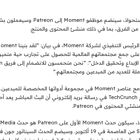
كجزء من عملية الاستحواذ، سينضم موظفو Moment 
 من الفرق، بما في ذلك منشئ المحتوى والمنتج.
ن على جمع مجتمعاتهم العالمية للحصول على تجارب حية متميز
لة للعديد من المبدعين ومجتمعاتهم.”
تخطط Patreon لدمج عناصر Moment في مجموعة أدواتها المخصصة لل
باسم الشركة موقع TechCrunch في رسالة بريد إلكتروني أن البث المباشر 
ي المحتوى في Patreon.
ول على Patreon هو حدث Crooked Media
مة
في 19 أكتوبر. وسيضم الحدث السيناتور جون 
لمرشحة لعضوية مجلس شيوخ ولاية فرجينيا جينيفر كارول فو