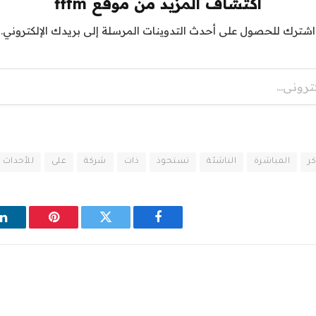
اكتشاف المزيد من موقع fffm
اشترك للحصول على أحدث التدوينات المرسلة إلى بريدك الإلكتروني.
كر
المباشرة
الناشئة
تستحوذ
ذات
شركة
على
للأحداث
فيسبوك
تويتر
بينتيريست
ل