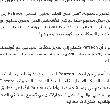
وكتب باتريون في منشور
ن خلال منحهم خطًا مباشرًا للأشخاص الذين يحبون عملهم، و
ة مهمة في تلك الرحلة”. “لا يمكننا الانتظار لرؤية كل اللحظات ال
دمي البودكاست والكوميديين وغيرهم.”
تُظهر عملية الاستحواذ أن Patreon تتطلع إلى تعزيز علاقات المبدعين مع
سعى لتحقيقه خلال الأشهر القليلة الماضية من خلال سلسلة من
لك.
ويأتي إعلان اليوم بعد أسبوع من إطلاق Patreon لميزات جديدة 
منشئي المحتوى بمعجبيهم في رسالة جماعية. وأعل
يو الماضي، والتي تسمى “التجارة”، والتي تسمح لمنشئي المح
تقديم اشتراكات مجانية.