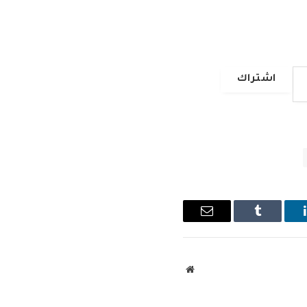
اشتراك
ينكدإن
Tumblr
البريد
الإلكتروني
موقع
الويب