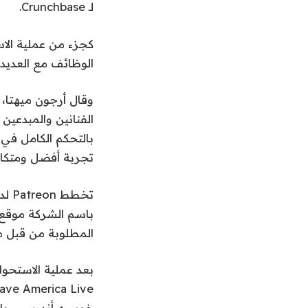
لـ Crunchbase.
الوظائف مع العديد
الفنانين والمبدعي
تجربة أفضل ومتكام
المطلوبة من قبل منشئ
بعد عملية الاستحواذ، سيكون حدث Moment الأ
Save America Live من العاص
خوسيه أندريس، وا