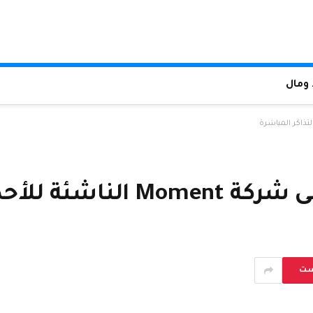
ومال
ست