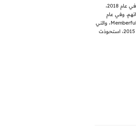
يعد استحواذ Patreon على Moment هو الاستحواذ الرابع لها في الماضي القريب. في عام 2018،
راكاتهم. وفي عام
2018 أيضًا، استحوذت Patreon على منصة عضوية الاشتراك ذات العلامة البيضاء Memberful، والتي
تتيح للمبدعين بيع وصول حصري إلى المحتوى من خلال موقعهم الخاص. في عام 2015، استحوذت