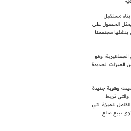
 بالمدونة: “على مدى العقد المقبل، تسعى Patreon إلى بناء مستقبل
يمثل الحصول على
تي ينشئها مجتمعنا
 قواعدهم الجماهيرية، وهو
 الميزات الجديدة
وتطبيق مُعاد تصميمه وهوية جديدة
للعلامة التجارية. أطلقت الشركة الإصدار الكامل لميزة الدردشة الشبيهة بـ Discord والتي تربط
نت Patreon أيضًا عن الإطلاق الكامل للميزة التي
توى ببيع سلع