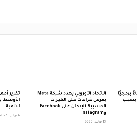
 استدعاءً برمجيًا
الاتحاد الأوروبي يهدد شركة Meta
تقرير أمم
ة بسبب
بفرض غرامات على الميزات
الأوسط يف
المسببة للإدمان على Facebook
النامية
وInstagram
4 يوليو، 2026
10 يوليو، 2026