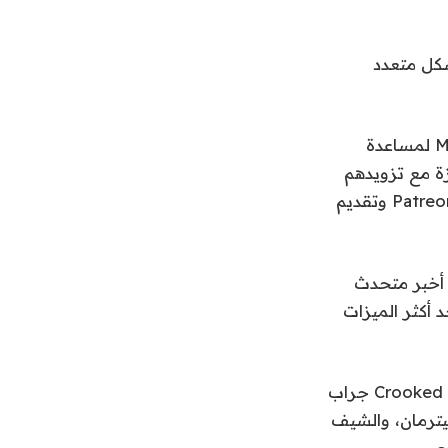
إلى Patreon وسيعملون بشكل متعدد
وقال أرجون ميهتا، الرئيس التنفيذي لشركة Moment، في بيان: “لقد بنينا Moment لمساعدة
ة مع تزويدهم
بالتحكم الكامل في الإبداع وتحقيق الدخل”. “نحن متحمسون للانضمام إلى فريق Patreon وتقديم
مبدعين. أخبر متحدث
يعد أحد أكثر الميزات
جراب
فيترمان، والشيف
ي.