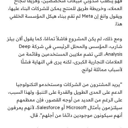
فهو يتطلب مندوبي مبيعات متخصصين، وفريقًا لنجاح
العملاء، وخريطة طريق للمنتج يمكن للشركات البناء عليها،
ويقول وانغ إن Meta لم تقم ببناء هيكل المؤسسة الخلفي
هذا.
ومع ذلك، لم يكن المشروع فاشلاً تمامًا، كما يقول آلان بيلز
شارب، المؤسس والمحلل الرئيسي في شركة Deep
Analysis، التي تضم ملايين المستخدمين وقائمة من
العلامات التجارية الكبرى، لكنه يرى في النهاية فشلًا
لأسباب مماثلة لوانج.
“يريد المشترون من الشركات ومستخدمو التكنولوجيا
الدعم على المدى الطويل والقدرة على التنبؤ، ولهذا السبب،
على الرغم من العديد من أوجه القصور، فإن معظمهم
سيلتزمون بأمثال Microsoft أو Salesforce، لأنهم يعرفون
أنهم سيكونون موجودين دائمًا من أجلهم”. قال.