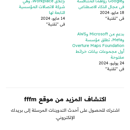
وGoogle رؤاهما المتنافسة
بإغلاق Workplace، وهي
في مجال الذكاء الاصطناعي
شركة الاتصالات المؤسسية
18 مايو، 2024
التابعة لها
في "تقنية"
14 مايو، 2024
في "تقنية"
بدعم من Microsoft وAWS
وMeta، تطلق مؤسسة
Overture Maps Foundation
أول مجموعات بيانات خرائط
مفتوحة
24 يوليو، 2024
في "تقنية"
اكتشاف المزيد من موقع fffm
اشترك للحصول على أحدث التدوينات المرسلة إلى بريدك
الإلكتروني.