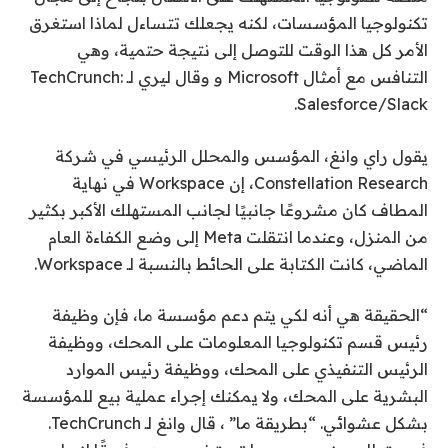
تكنولوجيا المؤسسات، لكنه يجعلك تتساءل لماذا استغرق
الأمر كل هذا الوقت للتوصل إلى نتيجة حتمية، وهي
التنافس مع أمثال Microsoft و وقال ليري لـ TechCrunch:
Salesforce/Slack.
يقول راي وانغ، المؤسس والمحلل الرئيسي في شركة
Constellation Research، إن Workspace في نهاية
المطاف كان مشروعًا جانبيًا لجانب المستهلك الأكبر بكثير
من المنزل، وعندما انتقلت Meta إلى وضع الكفاءة العام
الماضي، كانت الكتابة على الحائط بالنسبة لـ Workspace.
“الحقيقة هي أنه لكي يتم دعم مؤسسة ما، فإن وظيفة
رئيس قسم تكنولوجيا المعلومات على المحك، ووظيفة
الرئيس التنفيذي على المحك، ووظيفة رئيس الموارد
البشرية على المحك، ولا يمكنك إجراء عملية بيع للمؤسسة
بشكل عشوائي. “بطريقة ما” ، قال وانغ لـ TechCrunch.