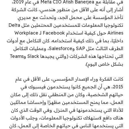
في مقابلة مع Meta CIO Atish Banerjea في عام 2019،
أشار إلى أنه على الأقل من منظور هندسي، كانت الشركة
تأخذ المؤسسة على محمل الجد، وتحدثت مع مديري
تكنولوجيا المعلومات للمستخدمين المحتملين مثل Delta
Airlines حول كيفية استخدام Facebook لـ Workplace
داخليًا، بما في ذلك كيفية استخدامه. كان التكامل مع أدوات
الطرف الثالث مثل SAP وSalesforce، وعمليات التكامل
التي تحتاجها هذه الشركات (والتي يجيدها Slack وTeams
بشكل خاص اليوم).
كانت الفكرة وراء الإصدار المؤسسي، على الأقل في عام
2015، هي أن الجميع كانوا يستخدمون فيسبوك في
حياتهم الشخصية، وكان من المنطقي نقل ذلك إلى مكان
العمل، مما يمنح المستخدمين مظهرًا وإحساسًا مماثلين
للأداة التي يستخدمونها في المنزل. وفي الوقت الذي كان
هناك دافع لاستهلاك تكنولوجيا المعلومات، وجلب الأدوات
التي يستخدمها الناس في حياتهم الخاصة إلى العمل، كان