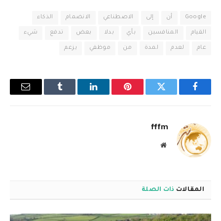
Google
أن
إلى
الاصطناعي
الانضمام
الذكاء
القيام
المنافسين
بأي
بدلا
بعض
تدفع
شيء
عام
لعدم
لمدة
من
موظفي
يزعم
فيسبوك
تويتر
بينتيريست
لينكدإن
Tumblr
البريد
الإلكترو
fffm
موقع
الويب
المقالات
ذات الصلة