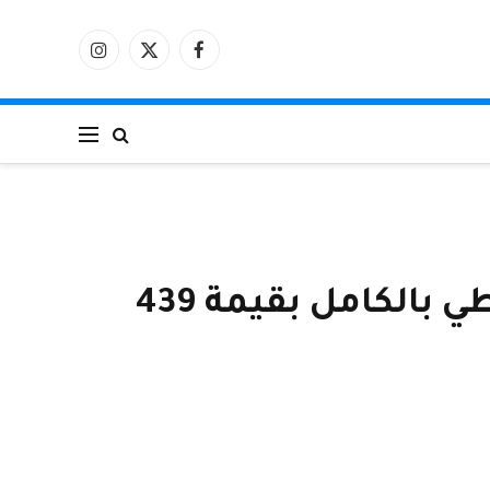
فيسبوك
X
الانستغرام
(Twitter)
DJI Flip عبارة عن طائرة بدون طيار مزودة بكاميرا قابلة للطي بالكامل بقيمة 439