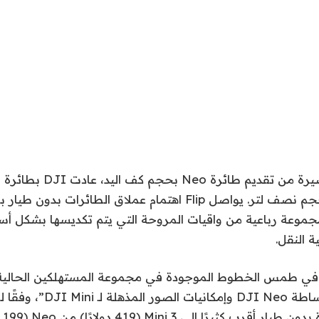
بعد أربعة أشهر قصيرة من تقديم طائرة 
استهلاكية أخرى بحجم نصف لتر. يواصل Flip اهتمام عملاق الطائرات 
مجموعة رباعية من واقيات المروحة التي يتم تكديسها بشكل أ
 النقل.
كثيرًا إلى Mini 3 (419 دولارًا) من Neo (199 دولارًا).