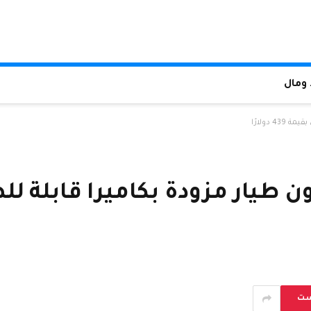
ومال
ست