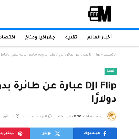
أخبار العالم
تقنية
جغرافيا ومناخ
اقتصاد 
الرئيسية
»
DJI Flip عبارة عن طائرة بدون طيار مزودة بكاميرا قابلة للطي بالكامل بقيمة 439 دولارًا
تقنية
دولارًا
بواسطة
14 يناير، 2025
fffm
لا توجد تعليقات
2 دقائق
فيسبوك
تويتر
بينتيري