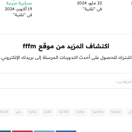
22 مايو، 2024
عسكرية صينية
في "تقنية"
19 أكتوبر، 2024
في "تقنية"
اكتشاف المزيد من موقع fffm
اشترك للحصول على أحدث التدوينات المرسلة إلى بريدك الإلكتروني.
ن
بقيمة
بكاميرا
دولارا
طائرة
طيار
عبارة
عن
قابلة