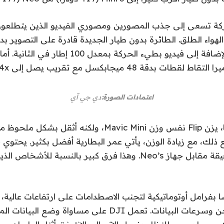
كة تسعى إلى جذب المصورين ومصوري الفيديو الذين يتطلعون
إطارًا في الثانية، بالإضافة إلى فيديو بطيء الحركة بمع
طات بدقة 48 ميجابكسل مع تقريب يصل إلى 4x.
اعتمادات الصورة:
دي جي آي
دقيقة مقابل 18 دقيقة مقابل جهاز Neo’s. وهذا فرق كبير بالنسبة
 جهاز Flip أيضًا بفرامل أوتوماتيكية لتجنب الاصطدامات على ارتفاعات عالية
تحسينات في الشحن وسرعات البيانات. تعمل DJI على مساواة 