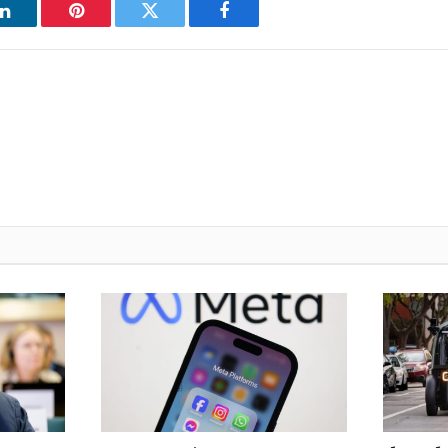
فيسبوك
تويتر
بينتيريست
ل