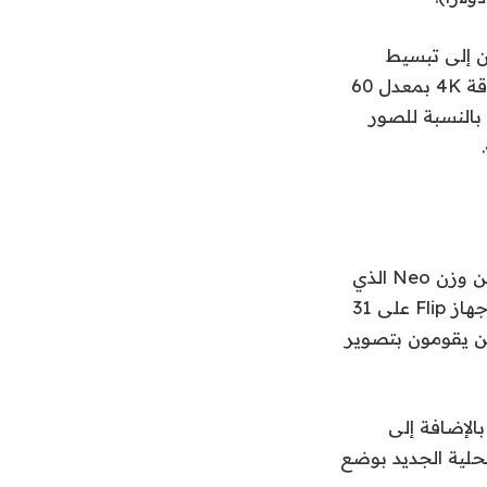
 إلى تبسيط
عملية التصوير في الهواء الطلق. الطائرة بدون طيار الجديدة قادرة على التصوير بدقة 4K بمعدل 60
دل 100 إطار في الثانية. أما بالنسبة للصور
عند وزن 249 جرامًا، يزن Flip نفس وزن Mavic Mini، ولكنه أثقل بشكل ملحوظ من وزن Neo الذي
يبلغ 135 جرامًا. ومع ذلك، مع زيادة الوزن، يأتي عمر البطارية أفضل بكثير. يحتوي جهاز Flip على 31
 للأشخاص الذين يقومون بتصوير
، بالإضافة إلى
وضع البيانات المحلية الجديد بوضع