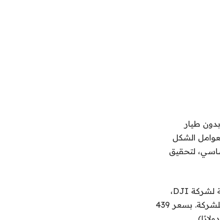
Neo بحجم كف اليد، عادت DJI بطائرة بدون طيار
بدون طيار بعوامل الشكل
ساسي، لتحقيق
يستمر Flip الجديد في طمس الخطوط الموجودة في مجموعة المستهلكين الحالية لشركة DJI،
حيث يجمع بين “بساطة DJI Neo وإمكانيات الصور المذهلة لـ DJI Mini”، وفقًا للشركة. بسعر 439