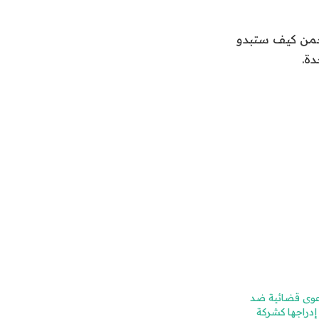
د أن يخمن كيف ستبدو
دة.
 شركة DJI دعوى قضائية ضد
إدراجها كشركة