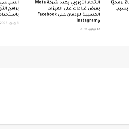
 استدعاءً برمجيًا
الاتحاد الأوروبي يهدد شركة Meta
السياسي ا
ة بسبب
بفرض غرامات على الميزات
برامج الت
المسببة للإدمان على Facebook
باستخدام ب
وInstagram
3 يوليو، 2026
10 يوليو، 2026