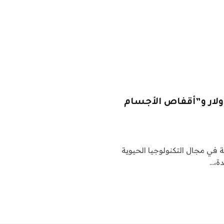
لتسلل ومعه 20 مليون دولار و”أقفاص الأجسام
Arch، وهي شركة ناشئة في مجال التكنولوجيا الحيوية
ة،…