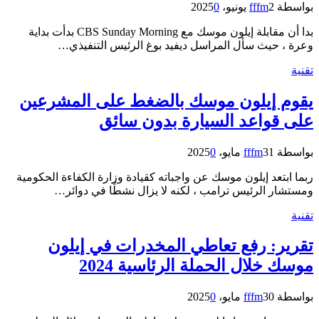
بواسطة
2 يونيو، 2025
fffm
0
بدا أن مقابلة إيلون موسك مع CBS Sunday Morning بدأت بداية
وعرة ، حيث سأل المراسل ديفيد بوغ الرئيس التنفيذي…
تقنية
يقوم إيلون موسك بالضغط على المشرعين
على قواعد السيارة بدون سائق
بواسطة
31 مايو، 2025
fffm
0
ربما ابتعد إيلون موسك عن واجباته كقيادة وزارة الكفاءة الحكومية
ومستشار الرئيس ترامب ، لكنه لا يزال نشطًا في دوائر…
تقنية
تقرير: رفع تعاطي المخدرات في إيلون
موسك خلال الحملة الرئاسية 2024
بواسطة
30 مايو، 2025
fffm
0