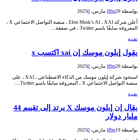
بواسطة
29 مارس، 2025
fffm
0
أعلن شركة Elon Musk’s AI ، XAI ، منصة التواصل الاجتماعي X ،
المعروفة سابقًا باسم Twitter ، في صفقة…
تقنية
يقول إيلون موسك إن xai اكتسب x
بواسطة
29 مارس، 2025
fffm
0
استحوذ شركة إيلون موسك من الذكاء الاصطناعي ، XAI ، على
منصة التواصل الاجتماعي X ، المعروفة سابقًا باسم Twitter…
تقنية
يقال إن إيلون موسك X يرتد إلى تقييم 44
مليار دولار
بواسطة
19 مارس، 2025
fffm
0