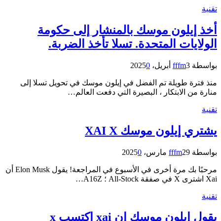
تقنية
أخذ إيلون موسك بالمنشار إلى حكومة
الولايات المتحدة. تسلا تأخذ الضربة.
بواسطة
3 أبريل، 2025
fffm
0
منذ فترة طويلة تم الفضل في إيلون موسك في تحويل تسلا إلى
منارة من الابتكار ، البصيرة التي دفعت العالم…
تقنية
يشتري إيلون موسك XAI X
بواسطة
29 مارس، 2025
fffm
0
مرحبًا بك مرة أخرى في الأسبوع في المراجعة! يقول Elon Musk أن
Xai اشترى X في صفقة All-Stock ؛ A16Z…
تقنية
يقول إيلون موسك إن xai اكتسب x