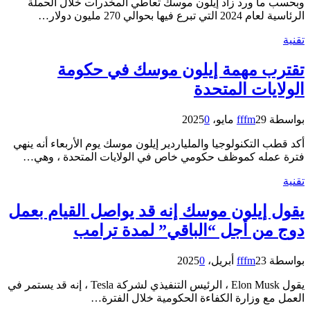
وبحسب ما ورد زاد إيلون موسك تعاطي المخدرات خلال الحملة
الرئاسية لعام 2024 التي تبرع فيها بحوالي 270 مليون دولار…
تقنية
تقترب مهمة إيلون موسك في حكومة
الولايات المتحدة
بواسطة
29 مايو، 2025
fffm
0
أكد قطب التكنولوجيا والملياردير إيلون موسك يوم الأربعاء أنه ينهي
فترة عمله كموظف حكومي خاص في الولايات المتحدة ، وهي…
تقنية
يقول إيلون موسك إنه قد يواصل القيام بعمل
دوج من أجل “الباقي” لمدة ترامب
بواسطة
23 أبريل، 2025
fffm
0
يقول Elon Musk ، الرئيس التنفيذي لشركة Tesla ، إنه قد يستمر في
العمل مع وزارة الكفاءة الحكومية خلال الفترة…