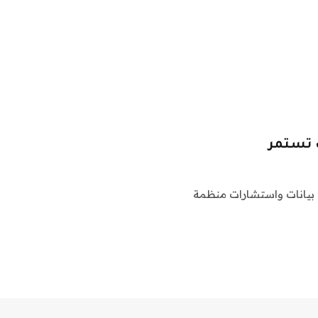
لاثنين أنها استحوذت على Hakkoda ، وهي بيانات واستشارات منظمة