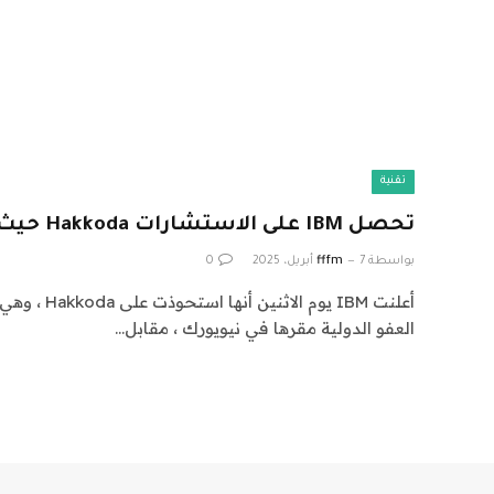
تقنية
تحصل IBM على الاستشارات Hakkoda حيث تستمر
بواسطة
7 أبريل، 2025
fffm
0
أعلنت IBM يوم ا
العفو الدولية مقرها في نيويورك ، مقابل…