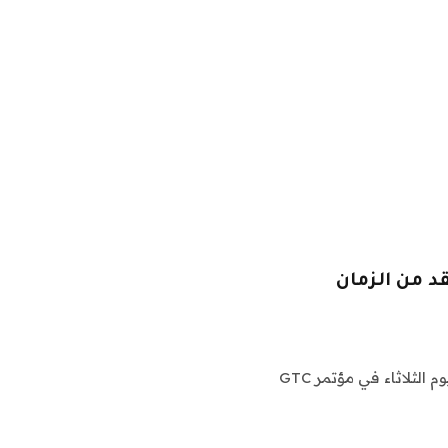
قد من الزمان
المدير التنفيذي لشركة Nvidia Jensen Huang الرئيسية يوم الثلاثاء في مؤتمر GTC