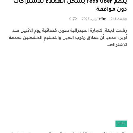
يتهم Feds Uber بشحن العملاء للاشتراكات
دون موافقة
بواسطة
21 أبريل، 2025
fffm
0
رفعت لجنة التجارة الفيدرالية دعوى قضائية يوم الاثنين ضد
أوبر ، مدعيا أن عملاق ركوب الخيل والتسليم المشغلين بخدمة
الاشتراك…
تقنية