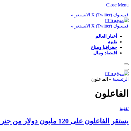
Close Menu
فيسبوك
X (Twitter)
الانستغرام
فيسبوك
X (Twitter)
الانستغرام
أخبار العالم
تقنية
جغرافيا ومناخ
اقتصاد ومال
الرئيسية
»
الفاعلون
الفاعلون
تقنية
يستقر الفاعلون على 120 مليون دولار من جنرال كومالست لزيادة مبيعات الموارد البشرية وتسويقها