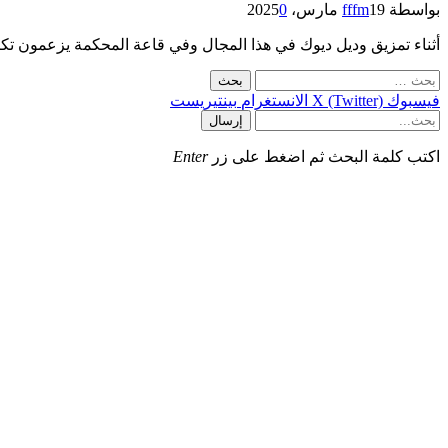
بواسطة
19 مارس، 2025
fffm
0
أثناء تمزيق وديل ديوك في هذا المجال وفي قاعة المحكمة يزعمون تكت
البحث
عن:
فيسبوك
X (Twitter)
الانستغرام
بينتيريست
إرسال
اكتب كلمة البحث ثم اضغط على زر
Enter