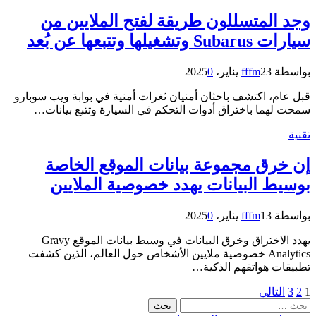
وجد المتسللون طريقة لفتح الملايين من
سيارات Subarus وتشغيلها وتتبعها عن بُعد
بواسطة
23 يناير، 2025
fffm
0
قبل عام، اكتشف باحثان أمنيان ثغرات أمنية في بوابة ويب سوبارو
سمحت لهما باختراق أدوات التحكم في السيارة وتتبع بيانات…
تقنية
إن خرق مجموعة بيانات الموقع الخاصة
بوسيط البيانات يهدد خصوصية الملايين
بواسطة
13 يناير، 2025
fffm
0
يهدد الاختراق وخرق البيانات في وسيط بيانات الموقع Gravy
Analytics خصوصية ملايين الأشخاص حول العالم، الذين كشفت
تطبيقات هواتفهم الذكية…
1
2
3
التالي
لبحث