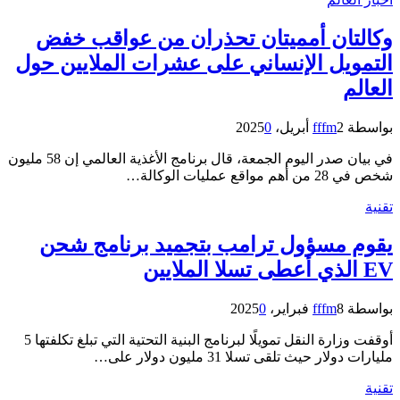
وكالتان أمميتان تحذران من عواقب خفض
التمويل الإنساني على عشرات الملايين حول
العالم
بواسطة
2 أبريل، 2025
fffm
0
في بيان صدر اليوم الجمعة، قال برنامج الأغذية العالمي إن 58 مليون
شخص في 28 من أهم مواقع عمليات الوكالة…
تقنية
يقوم مسؤول ترامب بتجميد برنامج شحن
EV الذي أعطى تسلا الملايين
بواسطة
8 فبراير، 2025
fffm
0
أوقفت وزارة النقل تمويلًا لبرنامج البنية التحتية التي تبلغ تكلفتها 5
مليارات دولار حيث تلقى تسلا 31 مليون دولار على…
تقنية