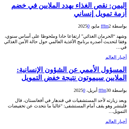
اليمن: نقص الغذاء يهدد الملايين في خضم
أزمة تمويل إنساني
بواسطة
2 مايو، 2025
fffm
0
وشهد “الحرمان الغذائي” ارتفاعا حادا وملحوظا على أساس سنوي،
وفقا لتحديث أصدره برنامج الأغذية العالمي حول حالة الأمن الغذائي
في…
أخبار العالم
المسؤول الأممي عن الشؤون الإنسانية:
الملايين سيموتون نتيجة خفض التمويل
بواسطة
30 أبريل، 2025
fffm
0
وبعد زيارته لأحد المستشفيات في قندهار في أفغانستان، قال
فليتشر وهو يقف أمام المستشفى: “غالبا ما نتحدث عن تخفيضات
التمويل…
أخبار العالم