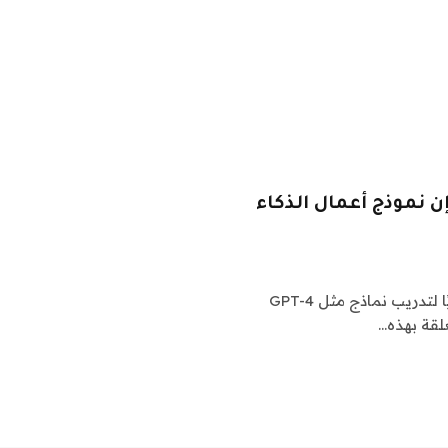
 الهوامش؟ يقول مؤسس شركة Cohere إن نموذج أعمال الذكاء
تنفق شركتا OpenAI وAnthropic مليارات الدولارات سنويًا لتدريب نماذج مثل GPT-4