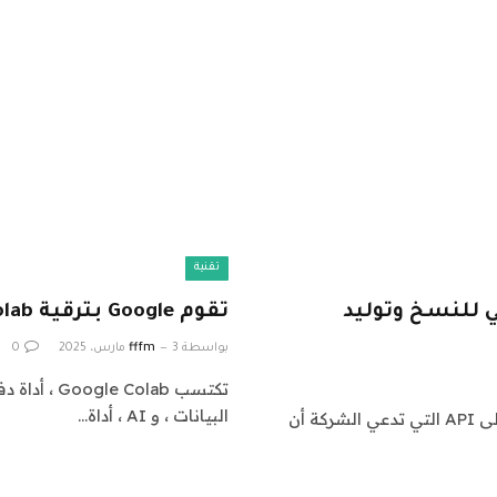
تقنية
طناعي للنسخ وتوليد
تقوم Google بترقية Colab باستخدام أداة AI Agen
بواسطة
3 مارس، 2025
fffm
0
تكتسب olab
البيانات ، و AI ، أداة…
تقوم Openai بتقديم نماذج جديدة للنسخ وتوليد الصوت إلى API التي تدعي الشركة أن