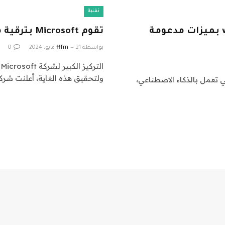
تقنية
تقوم Apple بترقية نظام التشغيل watchOS بميزات مدعومة
تقوم Microsoft بترقية منصاتها لبناء تطبيقات الذكاء الاصطناعي
بواسطة
21 مايو، 2024
fffm
0
ولتحقيق هذه الغاية، أعلنت شركة
 الترقيات التي تعمل بالذكاء الاصطناعي،