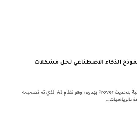
Dee بترقية نموذج الذكاء الاصطناعي لحل مشكلات
قامت AI Lab Deepseek الصينية بتحديث Prover بهدوء ، وهو نظام AI الذي تم تصميمه
ة بالرياضيات.…