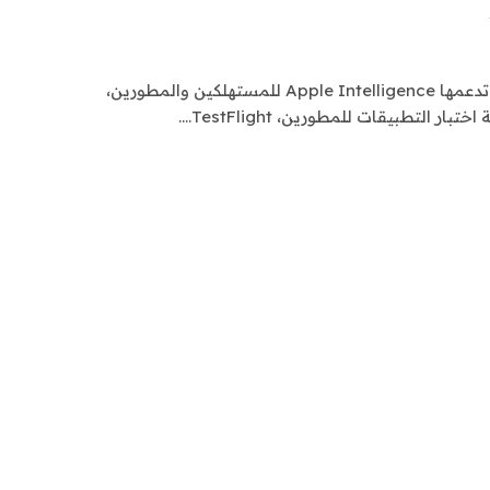
إلى جانب تحديثات iOS 18 التي تدعمها Apple Intelligence للمستهلكين والمطورين،