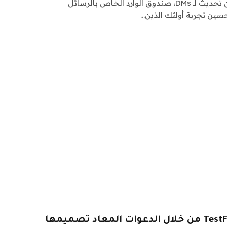
أعلن Instagram يوم الجمعة عن تحديث لـ DMs، صندوق الوارد الخاص بالرسائل
سين تجربة أولئك الذين…
تقوم Apple بترقية TestFlight من خلال الدعوات المعاد تصميمها