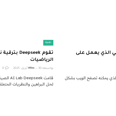
تقنية
صطناعي الذي يعمل على
تقوم pseek
الرياضيات
بواسطة
30 أبريل، 2025
fffm
0
 Openai بتحديث مشغل تشغيل طراز AI ، وكيل AI الذي يمكنه تصفح الويب بشكل
لحل البراهين والنظريات المتعلق