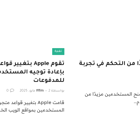
تقنية
خدمين مزيدًا من التحكم في تجربة
تقوم Apple بتغ
بإعادة توجيه المستخدم
للمدفوعات
بواسطة
2 مايو، 2025
fffm
0
صمم لمنح المستخدمين مزيدًا من
م…
قامت Apple بتغيير قو
المستخدمين بمواقع الويب الخا