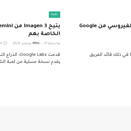
تقنية
يغادر القادة الرئيسيون وراء NotebookLM الفيروسي من Google
الخاصة بهم
بواسطة
27 نوفمبر، 2024
fffm
0
 أعضاء من فريق NotebookLM من Google، بما في ذلك قائد الفريق
قدمت ogle Labs
يقدم نسخة مسلية من لعبة الش