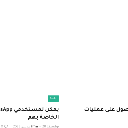
تقنية
رًا ، يواصل عملاء NSO Group الحصول على عمليات
الخاصة بهم
بواسطة
28 مارس، 2025
fffm
0