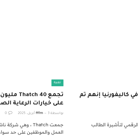
تقنية
 كاليفورنيا إنهم تم
تجمع h 40
على خيارات الرعاية ال
بواسطة
3 أبريل، 2025
fffm
0
اليفورنيا سجل SEVIS – الدليل الرقمي لتأشيرة الطالب
جمعت Thatch ، وهي
العمل والموظفين على حد سواء 