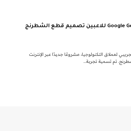
يتيح Imagen 3 من Google Gemini للاعبين تصميم قطع الشطرنج
Go، الذراع التجريبي لعملاق التكنولوجيا، مشروعًا جديدًا عبر الإنترنت
طرنج. تم تسمية تجربة…