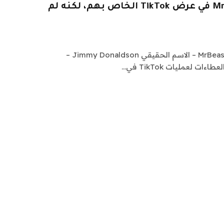
الجميع يريد إدراج MrBeast في عرض TikTok الخاص بهم، لكنه لم
يجري موقع YouTube الشهير MrBeast – الاسم الحقيقي Jimmy Donaldson –
ت لعمليات TikTok في…