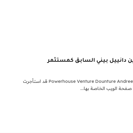
وتؤكد أن شركة Powerhouse Venture Dounture Andreessen Horowitz قد استأجرت
د صفحة الويب الخاصة بها.…