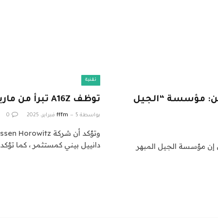
تقنية
ين: مؤسسة “الجيل
توظف A16Z تبرأ من مارين دانييل بيني السابق كمستثمر
بواسطة
5 فبراير، 2025
fffm
0
دانييل بيني كمستثمر ، كما تؤك
ي إن مؤسسة الجيل المبهر