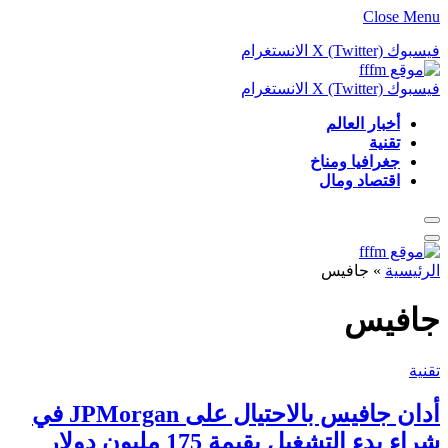
Close Menu
فيسبوك
X (Twitter)
الانستغرام
فيسبوك
X (Twitter)
الانستغرام
أخبار العالم
تقنية
جغرافيا ومناخ
اقتصاد ومال
الرئيسية
»
جافيس
جافيس
تقنية
أدان جافيس بالاحتيال على JPMorgan في
شراء بدء التشغيل بقيمة 175 مليون دولار