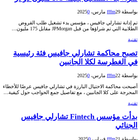
بواسطة
29 مارس، 2025
fffm
0
تم إدانة تشارلي جافيس ، مؤسس بدء تشغيل طلب القروض
الطلابية التي تم شراؤها من قبل JPMorgan مقابل 175 مليون…
تقنية
تصبح محاكمة تشارلي جافيس فئة رئيسية
في الغطرسة لكلا الجانبين
بواسطة
22 مارس، 2025
fffm
0
أصبحت محاكمة الاحتيال البارزة في تشارلي جافيس عرضًا للأخطاء
المحرجة على كلا الجانبين ، مع تفاصيل جمع الحواجب حول كيفية…
تقنية
بدأت مؤسس Fintech تشارلي جافيس
الجنائي
بواسطة
21 فبراير، 2025
fffm
0