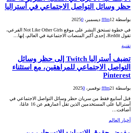
حظر وسائل التواصل الاجتماعي في أستراليا
بواسطة
12 ديسمبر، 2025
fffm
0
في خطوة تستحق النشر على موقع Not Like Other Girls الفرعي،
تقول Reddit، إحدى أكبر المنصات الاجتماعية في العالم، إنها…
تقنية
تضيف أستراليا Twitch إلى حظر وسائل
التواصل الاجتماعي للمراهقين، مع استثناء
Pinterest
بواسطة
21 نوفمبر، 2025
fffm
0
قبل أسابيع فقط من سريان حظر وسائل التواصل الاجتماعي في
أستراليا على المستخدمين الذين تقل أعمارهم عن 16 عامًا،
أضافت…
أخبار العالم
مفوض حقوق الإنسان: الانسحاب من