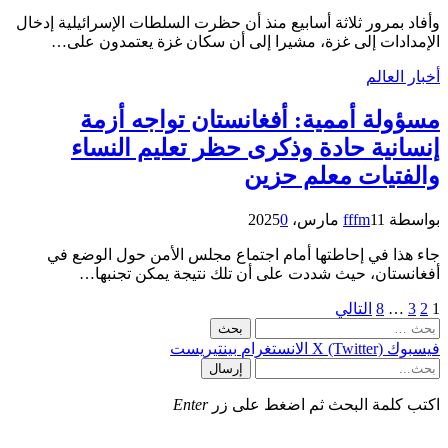
وأفاد بمرور ثلاثة أسابيع منذ أن حظرت السلطات الإسرائيلية إدخال
الإمدادات إلى غزة، مشيرا إلى أن سكان غزة يعتمدون على…
أخبار العالم
مسؤولة أممية: أفغانستان تواجه أزمة
إنسانية حادة وذكرى حظر تعليم النساء
والفتيات معلم حزين
بواسطة
11 مارس، 2025
fffm
0
جاء هذا في إحاطتها أمام اجتماع مجلس الأمن حول الوضع في
أفغانستان، حيث شددت على أن تلك نتيجة يمكن تجنبها…
1
2
3
…
8
التالي
لبحث
ن:
فيسبوك
X (Twitter)
الانستغرام
بينتيريست
إرسال
اكتب كلمة البحث ثم اضغط على زر
Enter