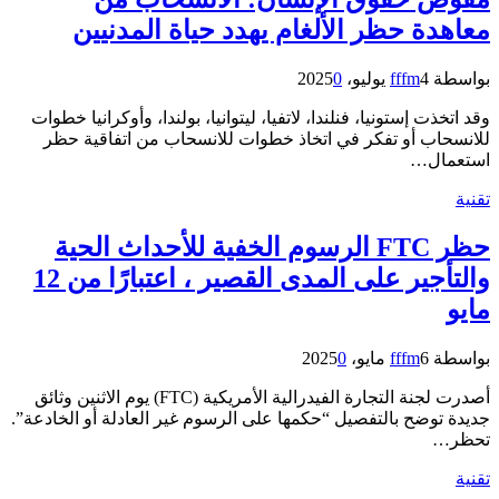
معاهدة حظر الألغام يهدد حياة المدنيين
بواسطة
4 يوليو، 2025
fffm
0
وقد اتخذت إستونيا، فنلندا، لاتفيا، ليتوانيا، بولندا، وأوكرانيا خطوات
للانسحاب أو تفكر في اتخاذ خطوات للانسحاب من اتفاقية حظر
استعمال…
تقنية
حظر FTC الرسوم الخفية للأحداث الحية
والتأجير على المدى القصير ، اعتبارًا من 12
مايو
بواسطة
6 مايو، 2025
fffm
0
أصدرت لجنة التجارة الفيدرالية الأمريكية (FTC) يوم الاثنين وثائق
جديدة توضح بالتفصيل “حكمها على الرسوم غير العادلة أو الخادعة”.
تحظر…
تقنية