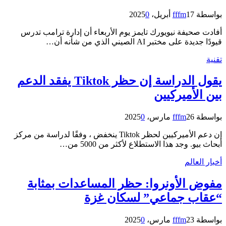
بواسطة
17 أبريل، 2025
fffm
0
أفادت صحيفة نيويورك تايمز يوم الأربعاء أن إدارة ترامب تدرس
قيودًا جديدة على مختبر AI الصيني الذي من شأنه أن…
تقنية
يقول الدراسة إن حظر Tiktok يفقد الدعم
بين الأميركيين
بواسطة
26 مارس، 2025
fffm
0
إن دعم الأميركيين لحظر Tiktok ينخفض ​​، وفقًا لدراسة من مركز
أبحاث بيو. وجد هذا الاستطلاع لأكثر من 5000 من…
أخبار العالم
مفوض الأونروا: حظر المساعدات بمثابة
“عقاب جماعي” لسكان غزة
بواسطة
23 مارس، 2025
fffm
0