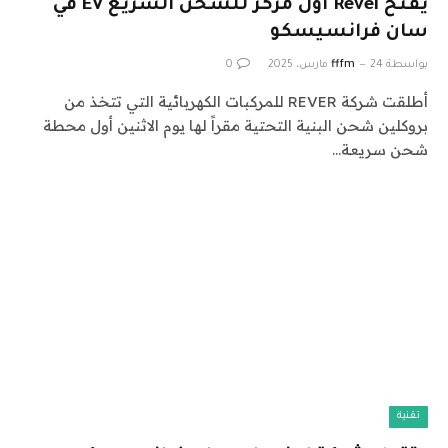
يفتح Revel أول مركز للشحن السريع EV في
سان فرانسيسكو
بواسطة
24 مارس، 2025
fffm
0
أطلقت شركة REVER للمركبات الكهربائية التي تتخذ من
بروكلين شحن البنية التحتية مقراً لها يوم الاثنين أول محطة
شحن سريعة…
تقنية