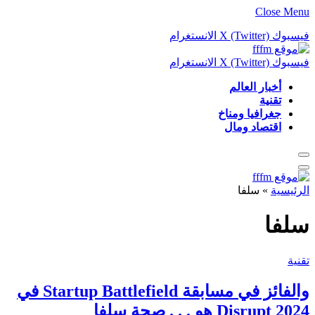
Close Menu
فيسبوك
X (Twitter)
الانستغرام
فيسبوك
X (Twitter)
الانستغرام
أخبار العالم
تقنية
جغرافيا ومناخ
اقتصاد ومال
الرئيسية
»
سلفا
سلفا
تقنية
والفائز في مسابقة Startup Battlefield في
Disrupt 2024 هو . . . صحة سلفا