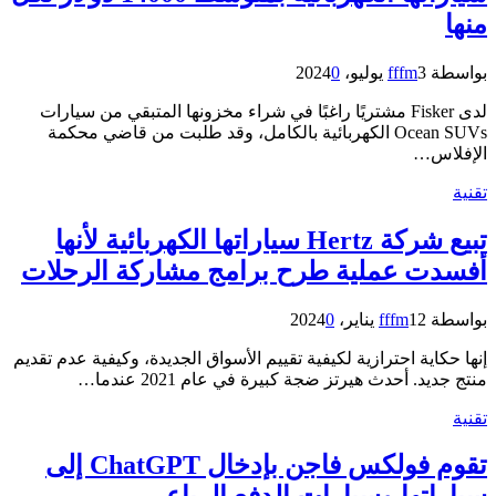
منها
بواسطة
3 يوليو، 2024
fffm
0
لدى Fisker مشتريًا راغبًا في شراء مخزونها المتبقي من سيارات
Ocean SUVs الكهربائية بالكامل، وقد طلبت من قاضي محكمة
الإفلاس…
تقنية
تبيع شركة Hertz سياراتها الكهربائية لأنها
أفسدت عملية طرح برامج مشاركة الرحلات
بواسطة
12 يناير، 2024
fffm
0
إنها حكاية احترازية لكيفية تقييم الأسواق الجديدة، وكيفية عدم تقديم
منتج جديد. أحدث هيرتز ضجة كبيرة في عام 2021 عندما…
تقنية
تقوم فولكس فاجن بإدخال ChatGPT إلى