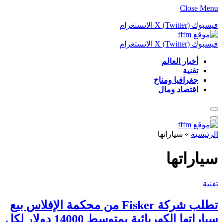
Close Menu
فيسبوك
X (Twitter)
الانستغرام
فيسبوك
X (Twitter)
الانستغرام
أخبار العالم
تقنية
جغرافيا ومناخ
اقتصاد ومال
الرئيسية
»
سياراتها
سياراتها
تقنية
تطلب شركة Fisker من محكمة الإفلاس بيع
سياراتها الكهربائية بمتوسط ​​14000 دولار لكل