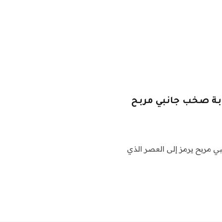
Citi Bike من Gaming Lyft بمثابة صخب جانبي مربح
ي مربح يرمز إلى العصر الذي