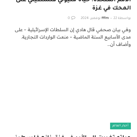
الأمم المتحدة: حياة مليوني فلسطيني على
المحك في غزة
بواسطة
22 نوفمبر، 2024
fffm
0
وفي بيان صحفي قال هادي إن السلطات الإسرائيلية – على
مدى الأسابيع الستة الماضية – منعت الواردات التجارية.
وأضاف أن…
أخبار العالم