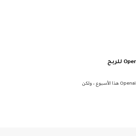
خسر إيلون موسك المعركة الأخيرة في دعوى قضائية ضد Openai هذا الأسبوع ، ولكن