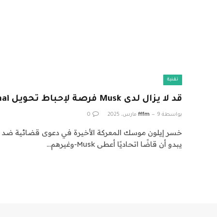
تقنية
قد لا يزال لدى Musk فرصة لإحباط تحويل Openai للربح
بواسطة
9 مارس، 2025
fffm
0
يبدو أن قاضًا اتحاديًا أعطى Musk-وغيرهم…