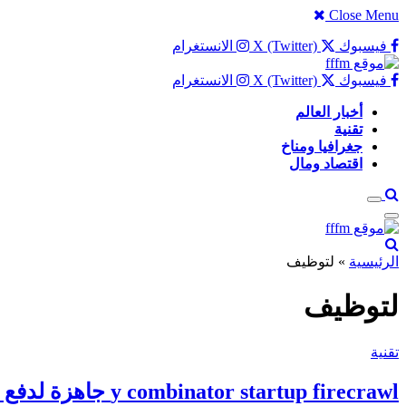
Close Menu
فيسبوك
X (Twitter)
الانستغرام
فيسبوك
X (Twitter)
الانستغرام
أخبار العالم
تقنية
جغرافيا ومناخ
اقتصاد ومال
الرئيسية
»
لتوظيف
لتوظيف
تقنية
y combinator startup firecrawl جاهزة لدفع مليون دولار لتوظيف ثلاثة وكلاء من الذكاء الاصطناعي كموظفين