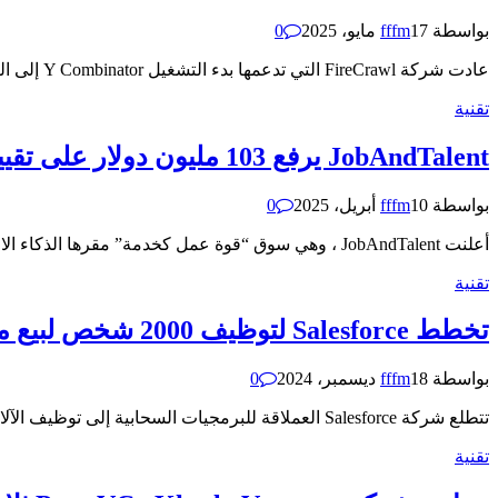
بواسطة
17 مايو، 2025
fffm
0
عادت شركة FireCrawl التي تدعمها بدء التشغيل Y Combinator إلى البحث عن موظفي وكيل AI. كما أبلغنا مرة أخرى في…
تقنية
JobAndTalent يرفع 103 مليون دولار على تقييم 1.5 مليار دولار من الدوران حيث يتطلع إلى الذكاء الاصطناعي لتوظيف درجات الحرارة
بواسطة
10 أبريل، 2025
fffm
0
أعلنت JobAndTalent ، وهي سوق “قوة عمل كخدمة” مقرها الذكاء الاصطناعي التي تربط بين الأشخاص بالشركات التي تبحث عن عمال…
تقنية
تخطط Salesforce لتوظيف 2000 شخص لبيع منتجات الذكاء الاصطناعي الخاصة بها
بواسطة
18 ديسمبر، 2024
fffm
0
تتطلع شركة Salesforce العملاقة للبرمجيات السحابية إلى توظيف الآلاف من مندوبي المبيعات الجدد لبيع أدوات الذكاء الاصطناعي الخاصة بها للعملاء.…
تقنية