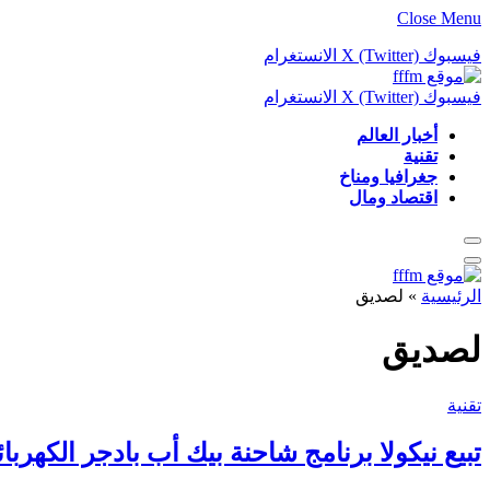
Close Menu
فيسبوك
X (Twitter)
الانستغرام
فيسبوك
X (Twitter)
الانستغرام
أخبار العالم
تقنية
جغرافيا ومناخ
اقتصاد ومال
الرئيسية
»
لصديق
لصديق
تقنية
تبيع نيكولا برنامج شاحنة بيك أب بادجر الكهر