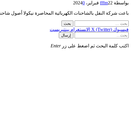
بواسطة
22 فبراير، 2024
fffm
0
باعت شركة النقل بالشاحنات الكهربائية المحاصرة نيكولا أصول شاحنة البيك أب الكهربائية Badger التي
البحث
عن:
فيسبوك
X (Twitter)
الانستغرام
بينتيريست
إرسال
اكتب كلمة البحث ثم اضغط على زر
Enter