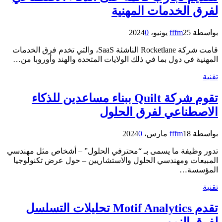
لفرق الخدمات المهنية
بواسطة
25 يونيو، 2024
fffm
0
قامت شركة Rocketlane الناشئة SaaS، والتي تخدم فرق الخدمات
المهنية في دول بما في ذلك الولايات المتحدة والهند وأوروبا من…
تقنية
تقوم شركة Quilt ببناء مساعدين للذكاء
الاصطناعي لفرق الحلول
بواسطة
18 مارس، 2024
fffm
0
تدور وظيفة ما يسمى بـ “محترفي الحلول” – أشخاص مثل مهندسي
المبيعات ومهندسي الحلول والاستشاريين – حول عرض تكنولوجيا
المؤسسة…
تقنية
تقدم Motif Analytics تحليلات التسلسل