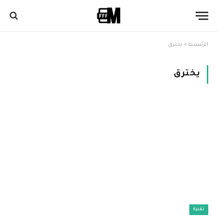
الرئيسية
»
يخترق
يخترق
تقنية