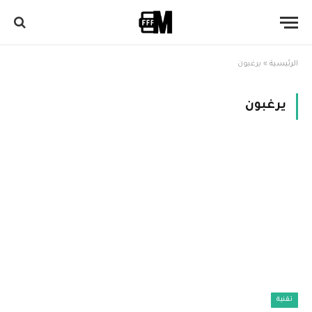
الرئيسية
»
يرغبون
يرغبون
تقنية