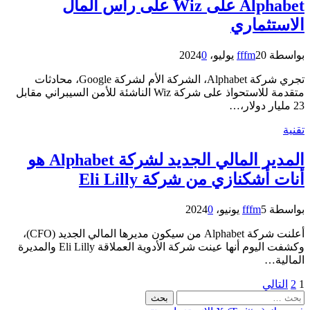
Alphabet على Wiz على رأس المال
الاستثماري
بواسطة
20 يوليو، 2024
fffm
0
تجري شركة Alphabet، الشركة الأم لشركة Google، محادثات
متقدمة للاستحواذ على شركة Wiz الناشئة للأمن السيبراني مقابل
23 مليار دولار،…
تقنية
المدير المالي الجديد لشركة Alphabet هو
أنات أشكنازي من شركة Eli Lilly
بواسطة
5 يونيو، 2024
fffm
0
أعلنت شركة Alphabet من سيكون مديرها المالي الجديد (CFO)،
وكشفت اليوم أنها عينت شركة الأدوية العملاقة Eli Lilly والمديرة
المالية…
1
2
التالي
لبحث
ن: