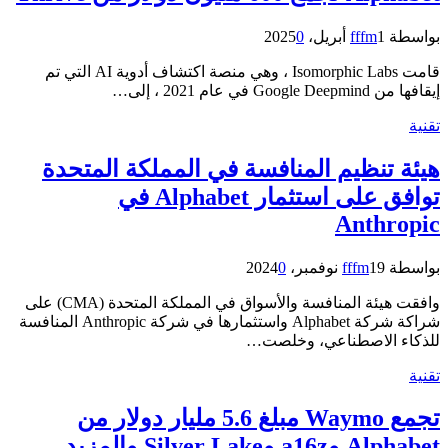
بواسطة
1 أبريل، 2025
fffm
0
قامت Isomorphic Labs ، وهي منصة اكتشاف أدوية AI التي تم
إيقافها من Google Deepmind في عام 2021 ، إلى…
تقنية
هيئة تنظيم المنافسة في المملكة المتحدة
توافق على استثمار Alphabet في
Anthropic
بواسطة
19 نوفمبر، 2024
fffm
0
وافقت هيئة المنافسة والأسواق في المملكة المتحدة (CMA) على
شراكة شركة Alphabet واستثمارها في شركة Anthropic المنافسة
للذكاء الاصطناعي، وخلصت…
تقنية
تجمع Waymo مبلغ 5.6 مليار دولار من
Alphabet وa16z وSilver Lake والمزيد