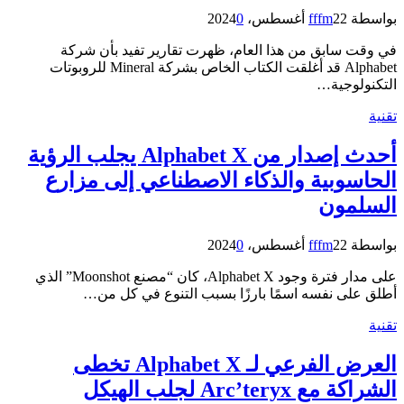
بواسطة
22 أغسطس، 2024
fffm
0
في وقت سابق من هذا العام، ظهرت تقارير تفيد بأن شركة
Alphabet قد أغلقت الكتاب الخاص بشركة Mineral للروبوتات
التكنولوجية…
تقنية
أحدث إصدار من Alphabet X يجلب الرؤية
الحاسوبية والذكاء الاصطناعي إلى مزارع
السلمون
بواسطة
22 أغسطس، 2024
fffm
0
على مدار فترة وجود Alphabet X، كان “مصنع Moonshot” الذي
أطلق على نفسه اسمًا بارزًا بسبب التنوع في كل من…
تقنية
العرض الفرعي لـ Alphabet X تخطى
الشراكة مع Arc’teryx لجلب الهيكل