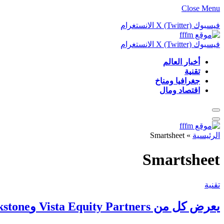
Close Menu
فيسبوك
X (Twitter)
الانستغرام
فيسبوك
X (Twitter)
الانستغرام
أخبار العالم
تقنية
جغرافيا ومناخ
اقتصاد ومال
الرئيسية
»
Smartsheet
Smartsheet
تقنية
يعرض كل من Vista Equity Partners وBlackstone شراء Smartsheet مقابل 8.4 مليار دولار نقدًا