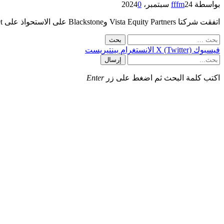
بواسطة
24 سبتمبر، 2024
fffm
0
اتفقت شركتا Vista Equity Partners وBlackstone على الاستحواذ على Smartsheet، منصة التعاون والإدارة في مكان العمل للبرمجيات كخدمة (SaaS)، مقابل…
البحث
عن:
فيسبوك
X (Twitter)
الانستغرام
بينتيريست
إرسال
اكتب كلمة البحث ثم اضغط على زر
Enter