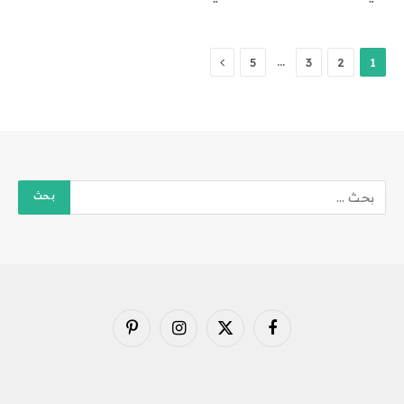
التالي
…
5
3
2
1
فيسبوك
X
الانستغرام
بينتيريست
(Twitter)