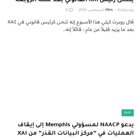
يتنحى رئيس XAI القانوني بعد سنة الزوبعة
بواسطة
8 أغسطس، 2025
fffm
0
قال روبرت كيلي هذا الأسبوع إنه تنحى كرئيس قانوني في XAI
بعد ما يزيد قليلاً عن عام ، قائلاً إنه…
تقنية
يدعو NAACP لمسؤولي Memphis إلى إيقاف
العمليات في “مركز البيانات القذر” من XAI