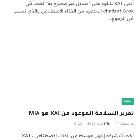
ألقى XAI باللوم على “تعديل غير مصرح به” لخطأ في
chatbot Grok المدعوم من الذكاء الاصطناعى والذي تسبب
في الرجوع…
تقنية
تقرير السلامة الموعود من XAI هو MIA
بواسطة
14 مايو، 2025
fffm
0
أخطأت شركة إيلون موسك من الذكاء الاصطناعي ، XAI ،