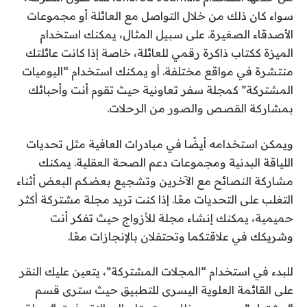
سواء كان ذلك من خلال التواصل مع العائلة أو مجموعات
الأصدقاء الصغيرة. على سبيل المثال، يمكنك استخدام
الميزة ككتاب ذاكرة رقمي للعائلة، خاصة إذا كانت عائلتك
منتشرة في مواقع مختلفة. أو يمكنك استخدام “اليوميات
المشتركة” كمجلة سفر تعاونية حيث تقوم أنت وأحبائك
بمشاركة القصص والصور من الرحلات.
ويمكن استخدامه أيضًا في مبادرات العافية مثل تحديات
اللياقة البدنية ومجموعات دعم الصحة العقلية. يمكنك
مشاركة النصائح مع الآخرين وتشجيع بعضكم البعض أثناء
التغلب على التحديات معًا. إذا كنت تريد مجلة مشتركة أكثر
حميمية، يمكنك إنشاء مجلة للأزواج حيث تفكر أنت
وشريكك في علاقتكما وتحتفلان بالإنجازات معًا.
للبدء في استخدام “المجلات المشتركة”، يتعين عليك النقر
على القائمة العلوية اليسرى للتطبيق حيث سترى قسم