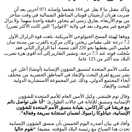
وتأكد مقتل ما لا يقل عن 164 شخصا وإصابة 971 آخرين بعد أن
ضربت هزتان أرضيتان قويتان المناطق الشمالية في وقت متأخر
من يوم الأربعاء، بفارق زمني لم يتجاوز دقيقة واحدة بينهما. ولا يزال
الوضع غير معروف بعد في ولاية “لاغوايرا” التي كانت الأكثر تضررا.
ووفقا لهيئة المسح الجيولوجي الأمريكية، بلغت قوة الزلزال الأول
7.2 درجة على مقياس ريختر، وكان مركزه بالقرب من مدينة سان
فيليبي التي يقطنها نحو 220 ألف نسمة. أما الزلزال الثاني فقد
سُجلت قوته عند 7.5 درجة، وتشير التقارير إلى أنه أقوى هزة تضرب
البلاد منذ أكثر من 125 عاما.
مكتب الأمم المتحدة لتنسيق الشؤون الإنسانية (أوتشا) أعلن عن
نشر سريع لفرق البحث والإنقاذ في المناطق الحضرية من مختلف
أنحاء المجتمع الدولي، وذلك عبر المجموعة الاستشارية الدولية
للبحث والإنقاذ.
وقال توم فليتشر، وكيل الأمين العام للأمم المتحدة للشؤون
الإنسانية ومنسق للإغاثة في حالات الطوارئ:
“أنا على تواصل دائم
مع فريقنا في كاراكاس، بقيادة منسق الأمم المتحدة للشؤون
الإنسانية، جيانلوكا رامبولا، لضمان استجابة سريعة وفعالة”
.
وأفاد في بيان أصدره اليوم الخميس بأن منسق الشؤون الإنسانية
تحدث هذا الصباح مع رئيسة البلاد المؤقتة، مضيفا:
“نقوم حاليا