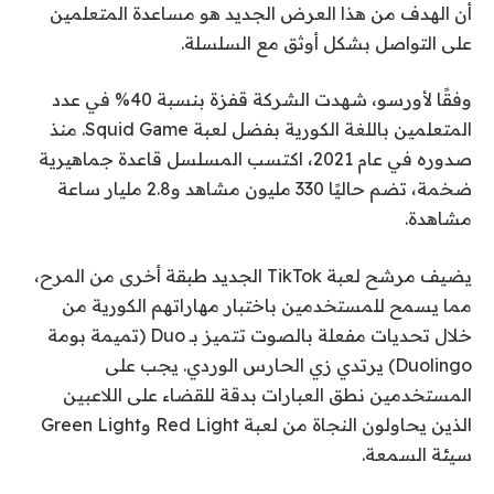
أن الهدف من هذا العرض الجديد هو مساعدة المتعلمين
على التواصل بشكل أوثق مع السلسلة.
وفقًا لأورسو، شهدت الشركة قفزة بنسبة 40% في عدد
المتعلمين باللغة الكورية بفضل لعبة Squid Game. منذ
صدوره في عام 2021، اكتسب المسلسل قاعدة جماهيرية
ضخمة، تضم حاليًا 330 مليون مشاهد و2.8 مليار ساعة
مشاهدة.
يضيف مرشح لعبة TikTok الجديد طبقة أخرى من المرح،
مما يسمح للمستخدمين باختبار مهاراتهم الكورية من
خلال تحديات مفعلة بالصوت تتميز بـ Duo (تميمة بومة
Duolingo) يرتدي زي الحارس الوردي. يجب على
المستخدمين نطق العبارات بدقة للقضاء على اللاعبين
الذين يحاولون النجاة من لعبة Red Light وGreen Light
سيئة السمعة.