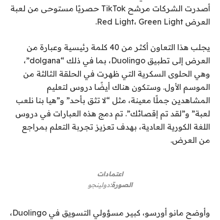
أصدرت الشركات مرشح TikTok حصريًا مستوحى من لعبة
العرض Red Light، Green Light.
يجلب هذا التعاون أكثر من 40 كلمة رئيسية وعبارة من
العرض إلى تطبيق Duolingo، بما في ذلك “dolgana”،
وهي الحلوى السكرية التي ظهرت في الحلقة الثالثة من
الموسم الأول. وستكون هناك أيضًا دروس لتعليم
المشاهدين جملًا معينة، مثل “لا تثق بأحد” و”هيا بنا نلعب
لعبة” و”لقد تم إقصائك”. تم دمج هذه العبارات في دروس
اللغة الكورية العادية، بهدف تعزيز تجربة التعلم بمراجع
من العرض.
اعتمادات
الصورة:
دولينجو
وأوضح مانو أورسو، كبير مسؤولي التسويق في Duolingo،