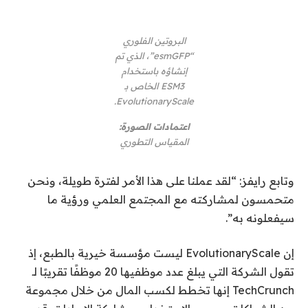
البروتين الفلوري
“esmGFP”، الذي تم
إنشاؤه باستخدام
ESM3 الخاص بـ
EvolutionaryScale.
اعتمادات الصورة:
المقياس التطوري
وتابع رايفز: “لقد عملنا على هذا الأمر لفترة طويلة، ونحن
متحمسون لمشاركته مع المجتمع العلمي ورؤية ما
سيفعلونه به”.
إن EvolutionaryScale ليست مؤسسة خيرية بالطبع، إذ
تقول الشركة التي يبلغ عدد موظفيها 20 موظفًا تقريبًا لـ
TechCrunch إنها تخطط لكسب المال من خلال مجموعة