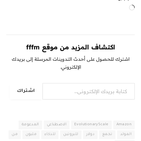
جاري
التحميل…
اكتشاف المزيد من موقع fffm
اشترك للحصول على أحدث التدوينات المرسلة إلى بريدك
الإلكتروني.
كتابة بريدك الإلكتروني...
اشتراك
Amazon
EvolutionaryScale
الاصطناعي
المدعومة
المولد
تجمع
دولار
للبروتين
للذكاء
مليون
من