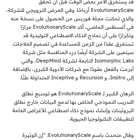
قد يستغرق الأمر بعض الوقت قبل أن تحقق
EvolutionaryScale أرباحًا. وفي العرض الترويجي للشركة،
والذي تمكنت مجلة فوربس من الحصول على نسخة منه
في أغسطس الماضي، أكد EvolutionaryScale مرارًا
وتكرارًا على أن نماذج الذكاء الاصطناعي التوليدية قد
تستغرق عقدًا من الزمن للمساعدة في تصميم العلاجات.
سيتعين على الشركة أيضًا درء المنافسة مثل شركة
Isomorphic Labs التابعة لشركة DeepMind، والتي
أبرمت بالفعل عقودًا مع شركات الأدوية الكبرى، بالإضافة
إلى Insitro، و Recursion و Inceptive المتداولة علنًا.
الرهان الكبير لـ EvolutionaryScale هو توسيع نطاق
التدريب النموذجي الخاص بها لدمج البيانات خارج نطاق
البروتينات وإنشاء نموذج ذكاء اصطناعي للأغراض العامة
لتطبيقات التكنولوجيا الحيوية.
وقال متحدث باسم EvolutionaryScale: “إن الوتيرة