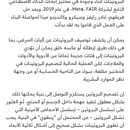
البروتينات أثناء وجوده في مختبر أبحاث الذكاء الاصطناعي
التابع لشركة Meta، FAIR، في عام 2019. وبعد حل
فريقهم، غادر رايفز وسيكرو وكانديدو ميتا لمواصلة البناء
على العمل الذي قاموا به. لقد بدأت.
يمكن أن يكشف توصيف البروتينات عن آليات المرض، بما
في ذلك طرق إبطائه أو عكسه
خلق
يمكن أن تؤدي
البروتينات إلى فئات جديدة تمامًا من الأدوية والأدوات
والعلاجات. لكن العملية الحالية لتصميم البروتينات في
المختبر مكلفة، سواء من الناحية الحسابية أو من وجهة
نظر الموارد البشرية.
إن تصميم البروتين يستلزم التوصل إلى بنية يمكنها ذلك
بشكل معقول
تنفيذ مهمة داخل الجسم أو المنتج، ثم العثور
على تسلسل البروتين – تسلسل الأحماض الأمينية التي
تشكل البروتين – من المحتمل أن “ينطوي” في البنية. يجب
أن تطوى البروتينات بشكل صحيح إلى أشكال ثلاثية الأبعاد