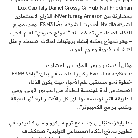
GitHub Nat Friedman وDaniel Gross وLux Capital
بمشاركة من Amazon وNVentures، الذراع الاستثماري
لشركة Nvidia. أصدرت الشركة أيضًا ESM3، وهو نموذج
للذكاء الاصطناعي تصفه بأنه “نموذج حدودي” لعلم الأحياء
– وهو نموذج يمكنه إنشاء بروتينات لحالات الاستخدام مثل
اكتشاف الأدوية وعلوم المواد.
وقال ألكسندر رايفز، المؤسس المشارك لـ
EvolutionaryScale وكبير العلماء، في بيان: “يأخذ ESM3
خطوة نحو مستقبل علم الأحياء حيث يكون الذكاء
الاصطناعي أداة للهندسة انطلاقًا من المبادئ الأولى، وهي
الطريقة التي نهندسة بها الهياكل والآلات والرقائق الدقيقة
ونكتب برامج الكمبيوتر”. .
بدأ رايفز، جنبًا إلى جنب مع توم سيكرو وسال كانديدو، في
تطوير نماذج الذكاء الاصطناعي التوليدية لاستكشاف