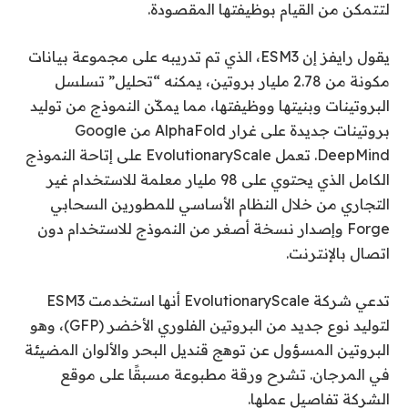
لتتمكن من القيام بوظيفتها المقصودة.
يقول رايفز إن ESM3، الذي تم تدريبه على مجموعة بيانات
مكونة من 2.78 مليار بروتين، يمكنه “تحليل” تسلسل
البروتينات وبنيتها ووظيفتها، مما يمكّن النموذج من توليد
بروتينات جديدة على غرار AlphaFold من Google
DeepMind. تعمل EvolutionaryScale على إتاحة النموذج
الكامل الذي يحتوي على 98 مليار معلمة للاستخدام غير
التجاري من خلال النظام الأساسي للمطورين السحابي
Forge وإصدار نسخة أصغر من النموذج للاستخدام دون
اتصال بالإنترنت.
تدعي شركة EvolutionaryScale أنها استخدمت ESM3
لتوليد نوع جديد من البروتين الفلوري الأخضر (GFP)، وهو
البروتين المسؤول عن توهج قنديل البحر والألوان المضيئة
في المرجان. تشرح ورقة مطبوعة مسبقًا على موقع
الشركة تفاصيل عملها.