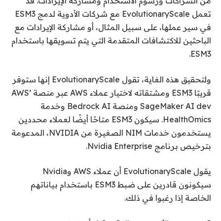
من الشراكات ورسوم الاستخدام ومشاركة الإيرادات. قد
تعمل EvolutionaryScale مع شركات الأدوية لدمج ESM3
في سير عملها، على سبيل المثال، أو مشاركة الإيرادات مع
الباحثين للاكتشافات المتقدمة التي يتم تسويقها باستخدام
ESM3.
ولتحقيق هذه الغاية، تقول EvolutionaryScale إنها ستوفر
قريبًا ESM3 ومشتقاته لاختيار عملاء AWS عبر منصة AWS’
SageMaker AI dev ومنصة Bedrock AI وخدمة
HealthOmics. سيكون ESM3 متاحًا أيضًا لعملاء محددين
يستخدمون خدمات NIM الصغيرة من NVIDIA، المدعومة
بترخيص برنامج Nvidia Enterprise.
يقول EvolutionaryScale أن عملاء AWS وNvidia
سيكونون قادرين على ضبط ESM3 باستخدام بياناتهم
الخاصة إذا رغبوا في ذلك.