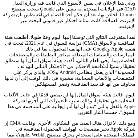
ويأتي هذا الإعلان في نفس الأسبوع الذي قالت فيه وزارة العدل
(DoJ) في الولايات المتحدة إنه يتعين على Google سحب متصفح
Chrome الخاص بها، بعد أن حكم أحد القضاة في أغسطس بأن شركة
الإنترنت العملاقة كانت بمثابة احتكار غير قانوني للبحث عبر
الإنترنت.
لقد استغرقت النتائج التي توصلنا إليها اليوم وقتا طويلا. أطلقت هيئة
المنافسة والأسواق (CMA) دراسة للسوق في عام 2021، تبحث في
هيمنة Apple وGoogle على الهاتف المحمول، بما في ذلك
الممارسات والسياسات المتعلقة بمتاجر التطبيقات والمتصفحات
الخاصة بهما. وفي العام التالي، أكدت هيئة أسواق المال أنها ستطلق
تحقيقًا رسميًا لمكافحة الاحتكار في “الاحتكار الثنائي للهواتف
المحمولة” الذي يعمل بنظامي Android وiOS، والذي يركز على
المتصفحات والألعاب السحابية، مشيرة في ذلك الوقت إلى أن لديها
مخاوف من أنها قد تقيد المنافسة وتضر المستهلكين.
اليوم، قالت هيئة أسواق المال إنها لن تمضي قدمًا في جانب الألعاب
السحابية في تحقيقها، وذلك بسبب التغييرات التي أجرتها شركة
Apple بالفعل والتي “يبدو أن لها آثار إيجابية على المنافسة في هذا
السوق”، حسبما أشار التقرير.
ومع ذلك، لا تزال هناك العديد من الشكاوى الأخرى. وقالت CMA إن
شركة Apple تجبر متصفحات الهواتف المحمولة المنافسة في
المملكة المتحدة على استخدام محرك متصفح Apple، Webkit، مما