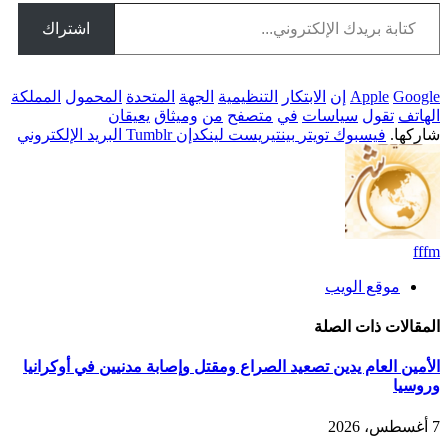
تابة بريدك الإلكتروني...
اشتراك
Google
Apple
إن
الابتكار
التنظيمية
الجهة
المتحدة
المحمول
المملكة
الهاتف
تقول
سياسات
في
متصفح
من
وميثاق
يعيقان
شاركها.
فيسبوك
تويتر
بينتيريست
لينكدإن
Tumblr
البريد الإلكتروني
fffm
موقع الويب
المقالات
ذات الصلة
الأمين العام يدين تصعيد الصراع ومقتل وإصابة مدنيين في أوكرانيا
وروسيا
7 أغسطس، 2026