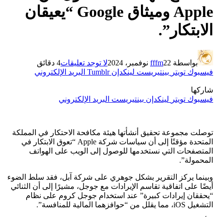
Apple وميثاق Google “يعيقان
الابتكار”.
بواسطة
22 نوفمبر، 2024
fffm
لا توجد تعليقات
4 دقائق
فيسبوك
تويتر
بينتيريست
لينكدإن
Tumblr
البريد الإلكتروني
شاركها
فيسبوك
تويتر
لينكدإن
بينتيريست
البريد الإلكتروني
توصلت مجموعة تحقيق أنشأتها هيئة مكافحة الاحتكار في المملكة
المتحدة مؤقتًا إلى أن سياسات شركة Apple “تعوق الابتكار في
المتصفحات التي نستخدمها للوصول إلى الويب على الهواتف
المحمولة”.
وبينما يركز التقرير بشكل جوهري على شركة آبل، فقد سلط الضوء
أيضًا على اتفاقية تقاسم الإيرادات مع جوجل، مشيرًا إلى أن الثنائي
“يحققان إيرادات كبيرة” عند استخدام جوجل كروم على نظام
التشغيل iOS، مما يقلل من “حوافزهما المالية للمنافسة”.