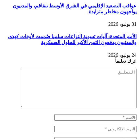
عواقب التصعيد الإقليمي في الشرق الأوسط تتفاقم، والمدنيون
يواجهون مخاطر متزايدة
31 يوليو، 2026
الأمم المتحدة: آليات تسوية النزاعات سلميا صُممت لأوقات كهذه،
والمدنيون يدفعون الثمن الأكبر للحلول العسكرية
24 يوليو، 2026
اترك تعليقاً