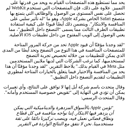
يحد مما تستطيع هذه المتصفحات القيام به ويحد من قدرتها على
التمييز. علاوة على ذلك، فإن المتصفحات التي تستخدم WebKit لم
تحصل على نفس المستوى من الوصول والوظائف التي يتمتع بها
متصفح Safari الخاص بشركة Apple، وهو ما “له تأثير سلبي على
المنافسة والابتكار”. ويتضمن ذلك أيضًا قيودًا على كيفية استفادة
تطبيقات الطرف الثالث مما يسمى “التصفح داخل التطبيق”، مما
يعني الوصول إلى الويب المفتوح من داخل تطبيقات iOS الأصلية.
“لقد وجدنا مؤقتًا أن قيود Apple تحد من حركة المرور المتاحة
للمتصفحات المنافسة في هذا النوع من التصفح وتحد أيضًا من المدى
الذي يمكن للتطبيقات من خلاله تخصيص تجربة التصفح
لمستخدميها، كما ترغب الشركات التي لديها ملايين المستخدمين
مثل Meta في القيام بذلك.” يلاحظ التقرير. “لقد وجدنا مؤقتًا أن هذا
يحد من المنافسة والاختيار فيما يتعلق بالخيارات المتاحة لمطوري
التطبيقات لتقديم التصفح داخل التطبيق.”
وقال متحدث باسم شركة أبل إنها لا توافق على النتائج، وأي تغييرات
يمكن أن تؤدي في النهاية إلى “تقويض خصوصية المستخدم وأمانه”.
وقال المتحدث الرسمي:
“
تؤمن Apple بالأسواق المزدهرة والديناميكية التي يمكن
أن يزدهر فيها الابتكار. إننا نواجه منافسة في كل قطاع
ونطاق قضائي نعمل فيه، وينصب تركيزنا دائمًا على ثقة
مستخدمينا. نحن لا نتفق مع النتائج الواردة في التقرير