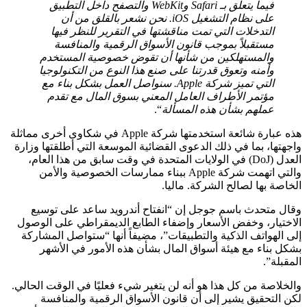
فيما يتعلق بـ Safari وWebKit والتصفح داخل التطبيق
على نظام التشغيل iOS. نحن نشعر بالقلق من أن
التدخلات التي تمت مناقشتها في التقرير للنظر فيها
مستقبلاً بموجب قانون الأسواق الرقمية والمنافسة
والمستهلكين من شأنها أن تقوض خصوصية المستخدم
وأمنه وتعوق قدرتنا على صنع هذا النوع من التكنولوجيا
التي تميز شركة Apple. سنواصل العمل بشكل بناء مع
مؤتمر الأطراف العامل المعني بسوق المال مع تقدم
عملهم بشأن هذه المسألة
“.
هذه عبارة شائعة استخدمتها شركة Apple في شكاوى أخرى مماثلة
واجهتها، بما في ذلك الدعوى القضائية الموسعة التي أطلقتها وزارة
العدل (DoJ) في الولايات المتحدة في وقت سابق من هذا العام،
والتي اتهمت شركة Apple ببناء ممارسات الخصوصية والأمن
الخاصة بها لصالح الشركة. ماليا.
وقال متحدث باسم جوجل إن “انفتاح أندرويد ساعد على توسيع
الاختيار، وخفض الأسعار وإضفاء الطابع الديمقراطي على الوصول
إلى الهواتف الذكية والتطبيقات”، مضيفاً أنها “ستواصل المشاركة
بشكل بناء مع هيئة أسواق المال بشأن هذه الأمور في الأشهر
المقبلة”.
والخلاصة من كل هذا هو أنه لن يتغير شيء فعليًا في الوقت الحالي.
لكن التحقيق يشير إلى أن قانون الأسواق الرقمية والمنافسة