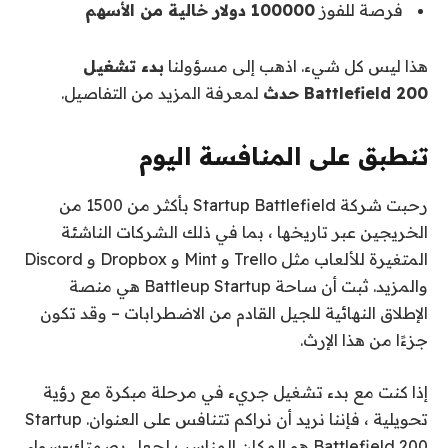
فرصة للفوز
100000 دولار خالية من الأسهم
هذا ليس كل شيء. اذهب إلى مسؤولنا
بدء تشغيل
Battlefield 200 حدث
لمعرفة المزيد من التفاصيل.
تنطبق على المنافسة اليوم
رحبت شركة Startup Battlefield بأكثر من 1500 من
الخريجين عبر تاريخها ، بما في ذلك الشركات الناشئة
المتغيرة للألعاب مثل Trello و Mint و Dropbox و Discord
والمزيد. ثبت أن ساحة Battleup Startup هي منصة
الإطلاق النهائية للجيل القادم من الاضطرابات – وقد تكون
جزءًا من هذا الإرث.
إذا كنت مع بدء تشغيل جريء في مرحلة مبكرة مع رؤية
تحويلية ، فإننا نريد أن نراكم تتنافس على العنوان. Startup
Battlefield 200 هو المكان المناسب لجعل بصمتك-سواء