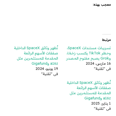
معجب بهذه:
مرتبط
تسريبات مستندات SpaceX،
تُظهر وثائق SpaceX الداخلية
وحظر TikTok يكتسب زخمًا،
صفقات الأسهم الرائعة
وGrok يصبح مفتوح المصدر
المقدمة للمستثمرين مثل
16 مارس، 2024
a16z وGigafund
في "تقنية"
19 يونيو، 2024
في "تقنية"
تُظهر وثائق SpaceX الداخلية
صفقات الأسهم الرائعة
المقدمة للمستثمرين مثل
a16z وGigafund
1 يناير، 2025
في "تقنية"