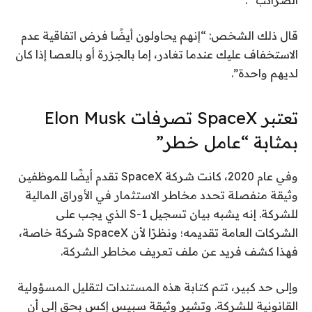
قال ذلك الشخص: “إنهم يحاولون أيضًا فرض اتفاقية عدم
الاستخفاف عليك عندما تغادر، إما بالجزرة أو بالعصا إذا كان
لديهم واحدة”.
تعتبر SpaceX تصرفات Elon Musk
بمثابة “عامل خطر”
وفي عام 2020، كانت شركة SpaceX تقدم أيضًا للموظفين
وثيقة منفصلة تحدد مخاطر الاستثمار في الأوراق المالية
للشركة. إنه يشبه بيان تسجيل S-1 الذي يجب على
الشركات العامة تقديمه؛ ونظرًا لأن SpaceX شركة خاصة،
فهذا كشف فريد عن ملف تعريف مخاطر الشركة.
وإلى حد كبير، تتم كتابة هذه المستندات لتقليل المسؤولية
القانونية للشركة. وتشير وثيقة سبيس إكس بحق إلى أن