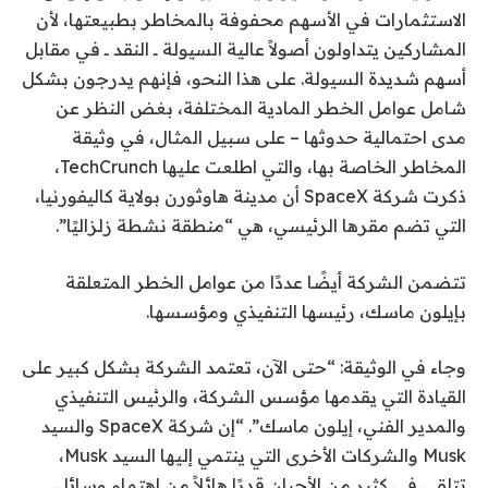
الاستثمارات في الأسهم محفوفة بالمخاطر بطبيعتها، لأن
المشاركين يتداولون أصولاً عالية السيولة ــ النقد ــ في مقابل
أسهم شديدة السيولة. على هذا النحو، فإنهم يدرجون بشكل
شامل عوامل الخطر المادية المختلفة، بغض النظر عن
مدى احتمالية حدوثها – على سبيل المثال، في وثيقة
المخاطر الخاصة بها، والتي اطلعت عليها TechCrunch،
ذكرت شركة SpaceX أن مدينة هاوثورن بولاية كاليفورنيا،
التي تضم مقرها الرئيسي، هي “منطقة نشطة زلزاليًا”.
تتضمن الشركة أيضًا عددًا من عوامل الخطر المتعلقة
بإيلون ماسك، رئيسها التنفيذي ومؤسسها.
وجاء في الوثيقة: “حتى الآن، تعتمد الشركة بشكل كبير على
القيادة التي يقدمها مؤسس الشركة، والرئيس التنفيذي
والمدير الفني، إيلون ماسك”. “إن شركة SpaceX والسيد
Musk والشركات الأخرى التي ينتمي إليها السيد Musk،
تتلقى في كثير من الأحيان قدرًا هائلاً من اهتمام وسائل