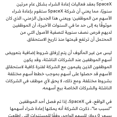
SpaceX بعقد فعاليات إعادة الشراء بشكل عام مرتين
سنويًا، مما يعني أن شركة SpaceX ستقوم بإعادة شراء
الأسهم من الموظفين؛ ويعني هذا الجدول الزمني، الذي كان
موثوقًا به إلى حد ما في السنوات الأخيرة، أن الموظفين
لديهم فرص نصف سنوية لتصفية الأصول التي من
المحتمل أن ترتفع قيمتها منذ تاريخ الاستحقاق.
ليس من غير المألوف أن يتم إرفاق شروط إضافية بتعويض
أسهم الموظفين عند الشركات الناشئة، وقد يكون
الموظفون الذين يقيمون مع الشركة لفترة كافية لاستحقاق
الأسهم قد حصلوا على أسهم بموجب خطط أسهم مختلفة
بشروط مختلفة. ومع ذلك، لا يحق لأي موظف في الشركات
الناشئة والشركات الخاصة بيع أسهمه.
في الواقع، في SpaceX، إذا تم فصل أحد الموظفين
“لسبب ما”، ذكرت الشركة أنه يمكنها إعادة شراء أسهمها
بسعر 0 دولار للسهم الواحد، وفقًا للمستندات التي اطلعت