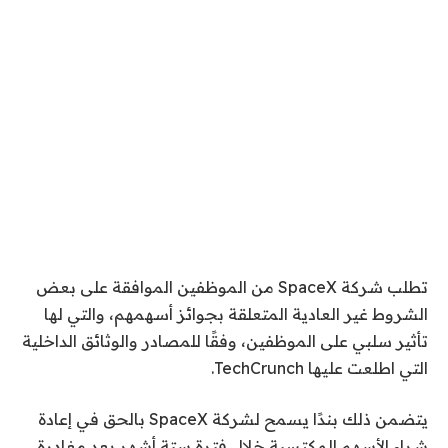
تطلب شركة SpaceX من الموظفين الموافقة على بعض
الشروط غير العادية المتعلقة بجوائز أسهمهم، والتي لها
تأثير سلبي على الموظفين، وفقًا للمصادر والوثائق الداخلية
التي اطلعت عليها TechCrunch.
يتضمن ذلك بندًا يسمح لشركة SpaceX بالحق في إعادة
شراء الأسهم المكتسبة خلال فترة ستة أشهر بعد مغادرة