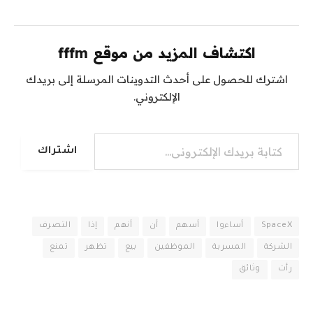
اكتشاف المزيد من موقع fffm
اشترك للحصول على أحدث التدوينات المرسلة إلى بريدك
الإلكتروني.
كتابة بريدك الإلكتروني...
اشتراك
SpaceX
أساءوا
أسهم
أن
أنهم
إذا
التصرف
الشركة
المسربة
الموظفين
بيع
تظهر
تمنع
رأت
وثائق