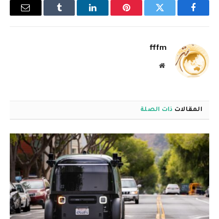
فيسبوك
تويتر
بينتيريست
لينكدإن
Tumblr
البريد
الإلكترو
fffm
موقع
الويب
المقالات
ذات الصلة