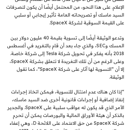
الإعلام. على هذا النحو، من المحتمل أيضًا أن يكون لتصرفات
السيد ماسك أو تصريحاته العامة تأثير إيجابي أو سلبي
على القيمة السوقية لشركة SpaceX.
وتدعو الوثيقة أيضًا إلى تسوية بقيمة 40 مليون دولار
بين
المسك وSEC
، والذي جاء بعد أن قام بالتغريد في أغسطس
2018 بأنه يفكر في تحويل شركة Tesla إلى شركة خاصة.
وعلى الرغم من أن تلك التغريدة لا تتعلق بشركة SpaceX،
إلا أن “التسوية لها آثار على شركة SpaceX”، كما تقول
الوثيقة.
“إذا كان هناك عدم امتثال للتسوية، فيمكن اتخاذ إجراءات
إنفاذ إضافية أو إجراءات قانونية أخرى ضد السيد ماسك،
الأمر الذي قد يكون له عواقب سلبية على SpaceX. والجدير
بالذكر أن هيئة الأوراق المالية والبورصات يمكن أن تحرم
شركة SpaceX من حق الاعتماد على اللائحة D، وهي إعفاء