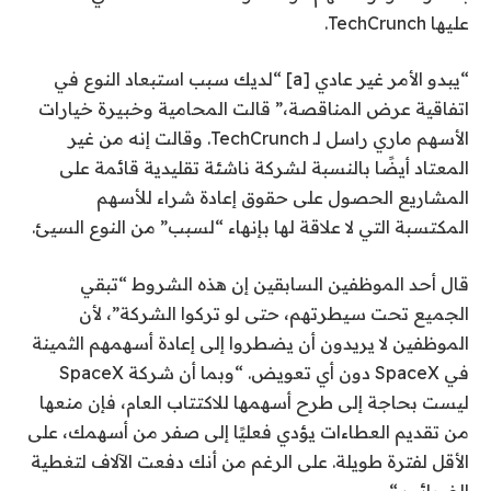
عليها TechCrunch.
“يبدو الأمر غير عادي [a] “لديك سبب استبعاد النوع في
اتفاقية عرض المناقصة،” قالت المحامية وخبيرة خيارات
الأسهم ماري راسل لـ TechCrunch.
وقالت إنه من غير
المعتاد أيضًا بالنسبة لشركة ناشئة تقليدية قائمة على
المشاريع
الحصول على حقوق إعادة شراء للأسهم
المكتسبة التي لا علاقة لها بإنهاء “لسبب” من النوع السيئ.
قال أحد الموظفين السابقين إن هذه الشروط “تبقي
الجميع تحت سيطرتهم، حتى لو تركوا الشركة”، لأن
الموظفين لا يريدون أن يضطروا إلى إعادة أسهمهم الثمينة
في SpaceX دون أي تعويض.
“وبما أن شركة SpaceX
ليست بحاجة إلى طرح أسهمها للاكتتاب العام، فإن منعها
من تقديم العطاءات يؤدي فعليًا إلى صفر من أسهمك، على
الأقل لفترة طويلة. على الرغم من أنك دفعت الآلاف لتغطية
الضرائب “.