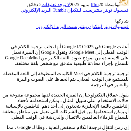
بواسطة
20 مايو، 2025
fffm
لا توجد تعليقات
2 دقائق
فيسبوك
تويتر
بينتيريست
لينكدإن
Tumblr
البريد الإلكتروني
شاركها
فيسبوك
تويتر
لينكدإن
بينتيريست
البريد الإلكتروني
أعلنت Google في Google I/O 2025 أنها تجلب ترجمة الكلام في
الوقت الفعلي إلى Google Meet. وتقول Google إن الميزة تعمل
على الاستفادة من نموذج صوت اللغة الكبير من Google DeepMind
للسماح بإجراء محادثة طبيعية متدفق مع شخص بلغة مختلفة.
ترجمة ترجمة الكلام في Meet الكلمات المنطوقة إلى اللغة المفضلة
للمستمع في الوقت الفعلي. يتم الحفاظ على الصوت والنبرة
والتعبير في الترجمة.
يقول عملاق التكنولوجيا إن الميزة الجديدة لديها مجموعة متنوعة من
حالات الاستخدام. على سبيل المثال ، يمكن استخدامه لأحفاد
الناطقين باللغة الإنجليزية يتحدثون إلى أجدادهم الناطقين بالإسبانية.
أو يمكن استخدامها من قبل الشركات التي تعمل عبر مناطق مختلفة
للسماح للزملاء العالميين بالاتصال والدردشة في الوقت الفعلي.
إن زمن انتقال ترجمة الكلام منخفض للغاية ، وفقًا لـ Google ، مما