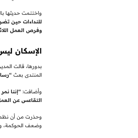
واختتمت حديثها با
للنداءات حين تضرب
وفرص العمل اللائ
الإسكان لي
بدورها، قالت المدير
المنتدى بعث
“رسال
وأضافت:
“إننا نمر
التقاعس عن العم
وحذرت من أن نظم ا
وضعف الحوكمة، وال