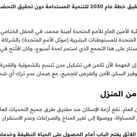
“لا يوجد مسار لتحقيق خطة عام 2030 للتنمية المستدامة دون تح
بة الأمين العام للأمم المتحدة أمينة محمد، في الحفل الختامي 
المتحدة للمستوطنات البشرية (موئل الأمم المتحدة) بالشراكة
ر على هذا التجمع الذي استمر لمدة أسبوع، وكان افتُتح في 17 أيار/مايو.
إن المهمة الآن تكمن في تشكيل مدن تتسم بالشمولية والقدرة
توفير السكن الآمن والفرص للجميع، مع ضمان عدم ترك أي 
 من المنزل
ين العام، تقع أزمة الإسكان عند مفترق طرق جميع التحديات العال
المساواة، ووصولا إلى تغير المناخ والصراعات وعدم الاستقرار.
اللائق يفتح الباب أمام الحصول على المياه النظيفة وخدم