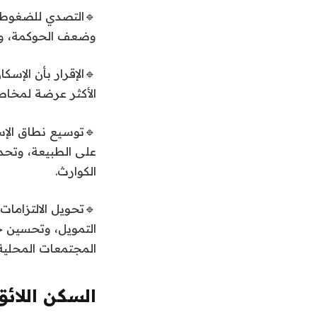
🔹التصدي للضغوط ال
وضعف الحوكمة، وال
🔹الإقرار بأن الإسك
الأكثر عرضة لمخاطر
🔹توسيع نطاق الإسك
على الطبيعة، وتحدي
الكوارث.
🔹تحويل الالتزاما
التمويل، وتحسين جو
المجتمعات المحلية ذ
السكن اللائق