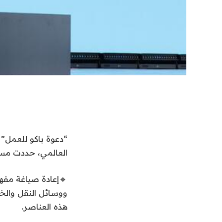
العالمي، حددت مسا
🔹إعادة صياغة مفهوم
ووسائل النقل والخد
هذه العناصر.