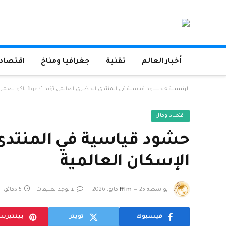
أخبار العالم
تقنية
جغرافيا ومناخ
اقتصاد 
الرئيسية
»
حشود قياسية في المنتدى الحضري العالمي تؤيد “دعوة باكو للعمل” 
اقتصاد ومال
حشود قياسية في المنتدى 
الإسكان العالمية
بواسطة
25 مايو، 2026
fffm
لا توجد تعليقات
5 دقائق
فيسبوك
تويتر
بينتيري