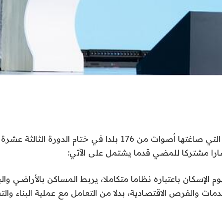
“دعوة باكو للعمل” التي صاغتها أصوات من 176 بلدا في ختام الد
را مشتركا للمضي قدما يشتمل على الآتي:
 الإسكان باعتباره نظاما متكاملا، يربط المساكن بالأراضي والبن
مات والفرص الاقتصادية، بدلا من التعامل مع عملية البناء وال