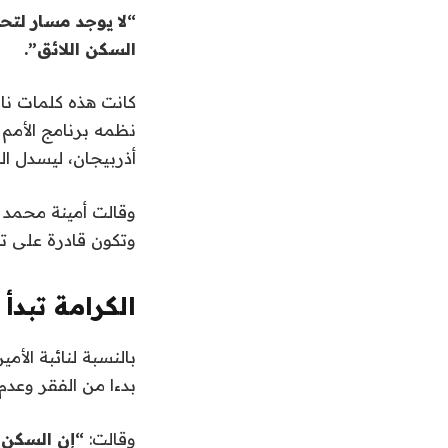
السكن اللائق”.
كانت هذه كلمات نائ
نظمه برنامج الأمم 
أذربيجان، ليسدل الستا
وقالت أمينة محمد 
وتكون قادرة على 
الكرامة تبدأ
بالنسبة لنائبة الأم
بدءا من الفقر وعدم 
وقالت:
“إن السكن 