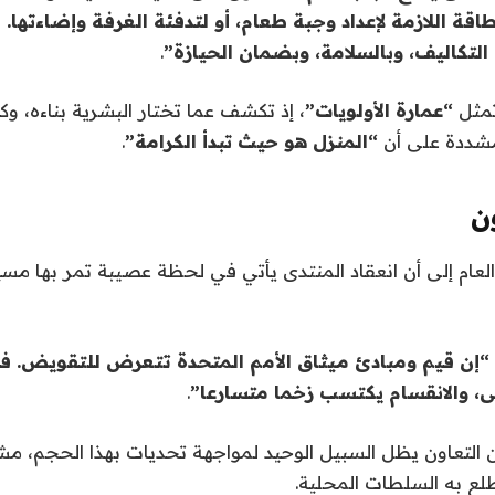
قة اللازمة لإعداد وجبة طعام، أو لتدفئة الغرفة وإضاءتها. ف
التكاليف، وبالسلامة، وبضمان الحيازة”
.
تمثل
“عمارة الأولويات”
، إذ تكشف عما تختار البشرية بناءه، وكيف
مشددة على أن
“المنزل هو حيث تبدأ الكرامة”
.
ن
 العام إلى أن انعقاد المنتدى يأتي في لحظة عصيبة تمر بها مسي
“إن قيم ومبادئ مـيثاق الأمم المتحدة تتعرض للتقويض. فال
ى، والانقسام يكتسب زخما متسارعا”
.
 التعاون يظل السبيل الوحيد لمواجهة تحديات بهذا الحجم، 
لع به السلطات المحلية.