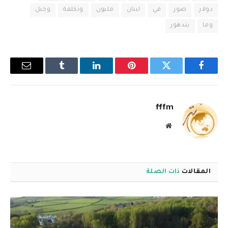
دولار
صور
في
لبنان
مليون
وتكلفة
وجبل
وما
يتدهور
فيسبوك
تويتر
بينتيريست
لينكدإن
Tumblr
البريد
الإلكترو
fffm
موقع
الويب
المقالات
ذات الصلة