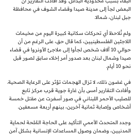
البقاء بسبب محدودية البدائل. وقد أفادت التقارير أن
البعض لجأ إلى مدينة صيدا وقضاء الشوف في محافظة
جبل لبنان، شمالا.
ولم تُلاحظ أي تحركات سكانية كبيرة اليوم من مخيمات
اللاجئين الفلسطينيين، كما قال حق، على الرغم من أن
حوالي 10 آلاف شخص لجأوا إلى ملاجئ الأونروا في قضاء
صيدا وشمال لبنان بعد صدور أمر إخلاء سابق لصور قبل
نحو 10 أيام.
في غضون ذلك، لا تزال الهجمات تؤثر على الرعاية الصحية.
وأفادت التقارير أمس بأن غارة جوية قرب مركز تابع
للصليب الأحمر اللبناني في صور أسفرت عن مقتل خمسة
أشخاص وإصابة ثمانية آخرين، بينهم أربعة مسعفين.
وجدد المتحدث الأممي التأكيد على الحاجة المُلحة لحماية
المدنيين، وضمان وصول المساعدات الإنسانية بشكل آمن