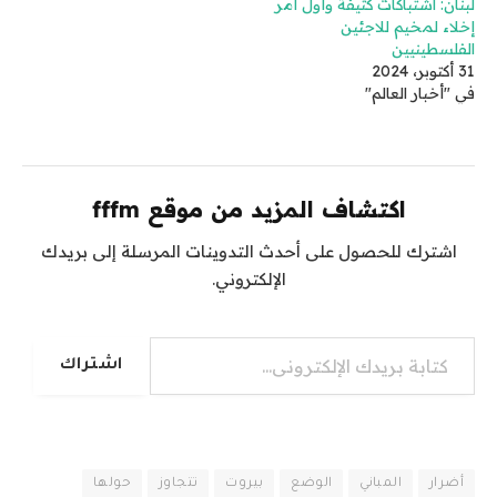
لبنان: اشتباكات كثيفة وأول أمر
إخلاء لمخيم للاجئين
الفلسطينيين
31 أكتوبر، 2024
في "أخبار العالم"
اكتشاف المزيد من موقع fffm
اشترك للحصول على أحدث التدوينات المرسلة إلى بريدك
الإلكتروني.
كتابة بريدك الإلكتروني...
اشتراك
أضرار
المباني
الوضع
بيروت
تتجاوز
حولها