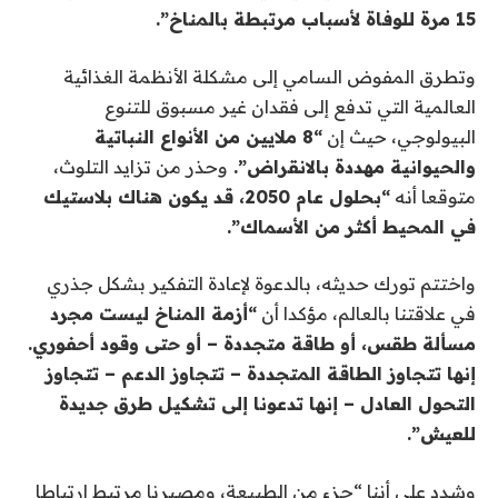
15 مرة للوفاة لأسباب مرتبطة بالمناخ”.
وتطرق المفوض السامي إلى مشكلة الأنظمة الغذائية
العالمية التي تدفع إلى فقدان غير مسبوق للتنوع
البيولوجي، حيث إن
“8 ملايين من الأنواع النباتية
والحيوانية مهددة بالانقراض”.
وحذر من تزايد التلوث،
متوقعا أنه
“بحلول عام 2050، قد يكون هناك بلاستيك
في المحيط أكثر من الأسماك”.
واختتم تورك حديثه، بالدعوة لإعادة التفكير بشكل جذري
في علاقتنا بالعالم، مؤكدا أن
“أزمة المناخ ليست مجرد
مسألة طقس، أو طاقة متجددة – أو حتى وقود أحفوري.
إنها تتجاوز الطاقة المتجددة – تتجاوز الدعم – تتجاوز
التحول العادل – إنها تدعونا إلى تشكيل طرق جديدة
للعيش”.
وشدد على أننا “جزء من الطبيعة، ومصيرنا مرتبط ارتباطا