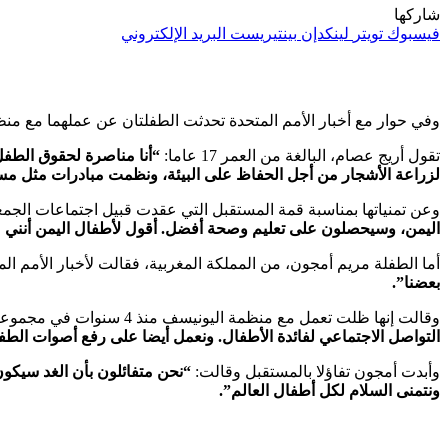
شاركها
فيسبوك
تويتر
لينكدإن
بينتيريست
البريد الإلكتروني
وفي حوار مع أخبار الأمم المتحدة تحدثت الطفلتان عن عملهما مع م
تقول أريج عصام، البالغة من العمر 17 عاما:
“أنا مناصرة لحقوق الطفل
لزراعة الأشجار من أجل الحفاظ على البيئة، ونظمت مبادرات مثل مسابق
وعن تمنياتها بمناسبة قمة المستقبل التي عقدت قبيل اجتماعات الجمعي
اليمن، وسيحصلون على تعليم وصحة أفضل. أقول لأطفال اليمن أنني
أما الطفلة مريم أمجون، من المملكة المغربية، فقالت لأخبار الأمم ال
بعضنا”.
وقالت إنها ظلت تعمل مع منظمة اليونيسف منذ 4 سنوات في مجموعة من الأنشطة والتي قالت إنها
التواصل الاجتماعي لفائدة الأطفال. ونعمل أيضا على رفع أصوات الطفو
وأبدت أمجون تفاؤلا بالمستقبل وقالت:
“نحن متفائلون بأن الغد سيكون
ونتمنى السلام لكل أطفال العالم”.