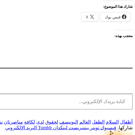
شارك هذا الموضوع:
فيس بوك
X
معجب بهذه:
كتابة بريدك الإلكتروني...
أطفال
السلام
الطفل
العالم
اليونيسف
لحقوق
لدى
لكافة
مناصرتان
نن
شاركها.
فيسبوك
تويتر
بينتيريست
لينكدإن
Tumblr
البريد الإلكتروني