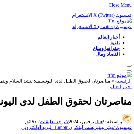
Close Menu
فيسبوك
X (Twitter)
الانستغرام
فيسبوك
X (Twitter)
الانستغرام
أخبار العالم
تقنية
جغرافيا ومناخ
اقتصاد ومال
الرئيسية
»
مناصرتان لحقوق الطفل لدى اليونيسف: ننشد السلام ونتمنا
أخبار العالم
مناصرتان لحقوق الطفل لدى اليوني
بواسطة
9 نوفمبر، 2024
fffm
لا توجد تعليقات
2 دقائق
فيسبوك
تويتر
بينتيريست
لينكدإن
Tumblr
البريد الإلكتروني