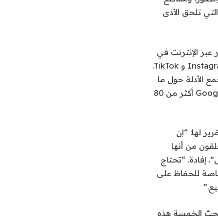
تي تلحق الأذى
 عبر الإنترنت في
الآونة الأخيرة كان حول تأثير واستخدام مواقع التواصل الاجتماعي المسورة مثل Instagram و TikTok.
ة أولى في مساعدة Ofcom على فهم وجمع الأدلة حول ما
إذا كان هناك تهديد محتمل أكبر بكثير، حيث تجتذب المواقع المفتوحة مثل Google.com أكثر من 80
سياسات السلامة على الإنترنت في Ofcom، في تقرير لها: “إن
لقون من أنها
. إفادة. “تحتاج
خاصة للحفاظ على
ع.”
جة عبر محركات البحث الخمسة هذه