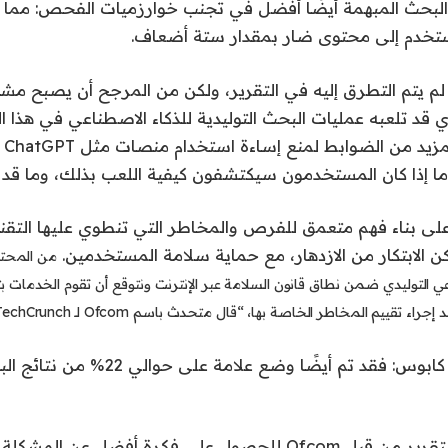
حث المبهمة أيضًا أفضل في تجنب خوارزميات الفحص: مما أد
تخدم إلى محتوى ضار بمقدار ستة أضعاف.
لم يتم التطرق إليه في التقرير، ولكن من المرجح أن يصبح مشك
ي قد تلعبه عمليات البحث التوليدية للذكاء الاصطناعي في هذا ال
يبدو
ا إذا كان المستخدمون سيكتشفون كيفية اللعب بذلك، وما قد ي
على بناء فهم متعمق للفرص والمخاطر التي تنطوي عليها التقن
ن الابتكار من الازدهار، مع حماية سلامة المستخدمين.
من المحت
عي التوليدي ضمن نطاق قانون السلامة عبر الإنترنت ونتوقع أن تقوم الخدمات ب
ء تقييم المخاطر الخاصة بها، “قال متحدث باسم Ofcom لـ TechCrunch.
ولا يعد الأمر بمثابة كابوس: فقد تم أيضًا و
ربما يتم استخدام التقرير من قبل Ofcom للحصول على فكرة أفضل 