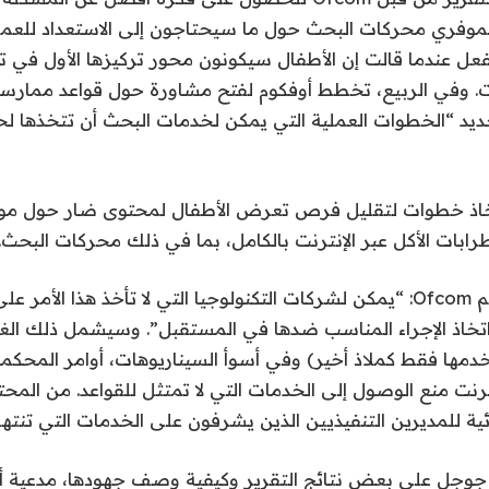
 لموفري محركات البحث حول ما سيحتاجون إلى الاستعداد للعمل 
 بالفعل عندما قالت إن الأطفال سيكونون محور تركيزها الأول في 
نت. وفي الربيع، تخطط أوفكوم لفتح مشاورة حول قواعد ممارسة
ديد “الخطوات العملية التي يمكن لخدمات البحث أن تتخذها لح
اذ خطوات لتقليل فرص تعرض الأطفال لمحتوى ضار حول 
طرابات الأكل عبر الإنترنت بالكامل، بما في ذلك محركات البحث.
وقال المتحدث باسم Ofcom: “يمكن لشركات التكنولوجيا التي لا تأخذ هذا ال
وقع من Ofcom اتخاذ الإجراء المناسب ضدها في المستقبل”. وسيشمل ذلك ا
ستستخدمها فقط كملاذ أخير) وفي أسوأ السيناريوهات، أوامر المحك
نت منع الوصول إلى الخدمات التي لا تمتثل للقواعد. من المحت
ة للمديرين التنفيذيين الذين يشرفون على الخدمات التي تنتهك
جوجل على بعض نتائج التقرير وكيفية وصف جهودها، مدعية أن 