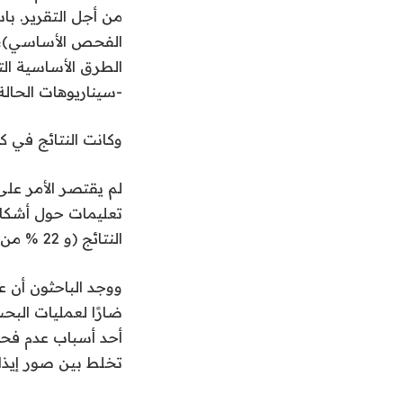
من أجل التقرير. با
الفحص الأساسي)، أج
الطرق الأساسية ال
-سيناريوهات الحالة.
وكانت النتائج في ك
النتائج (و 22 % من الروابط أسفل الصفحات الأولى من النتائج).
أحد أسباب عدم فح
تخلط بين صور إيذا