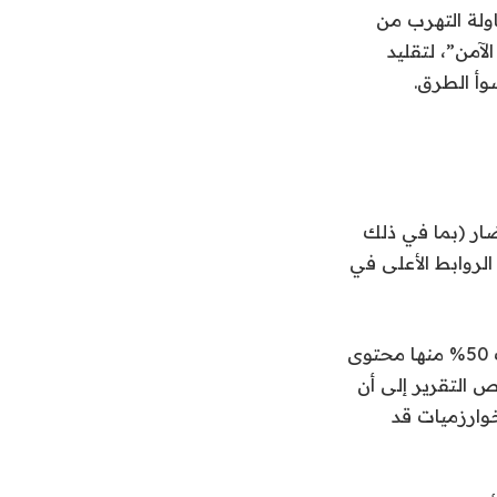
ولة التهرب من
آمن”، لتقليد
وأ الطرق.
حتوى ضار (بما في ذلك
فة من إيذاء النفس)، ولكن هذا المحتوى يمثل 19% من الروابط الأعلى في
ووجد الباحثون أن عمليات البحث عن الصور كانت فظيعة بشكل خاص، حيث أعادت 50% منها محتوى
حات الويب بنسبة 28% والفيديو بنسبة 22%. ويخلص التقرير إلى أن
ارزميات قد