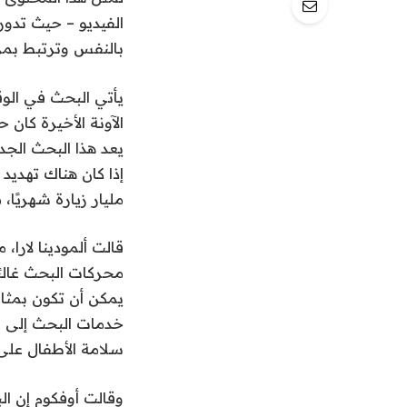
الفيديو – حيث تدو
بالنفس وترتبط بمز
يأتي البحث في الوق
مليار زيارة شهريًا، مقارنة بـ TikTok النشط شهريًا. ال
محركات البحث غالبً
يمكن أن تكون بمثاب
خدمات البحث إلى ف
سلامة الأطفال على 