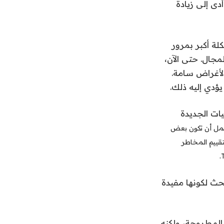
ى إلى زيادة
لة أكبر بمرور
مجال. حتى الآن،
 أنه تم وضع المزيد من الضوابط لمنع إساءة استخدام منصات مثل ChatGPT لأغراض سامة.
ؤدي إليه ذلك.
يات الجديدة
مل أن تكون بعض
تقييم المخاطر
ضع علامة على حوالي 22% من نتائج البحث لكونها مفيدة
عن المشكلة المطروحة، ولكنه