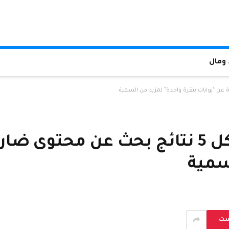
ومال
وجد تقرير Ofcom أن 1 من كل 5 نتائج بحث 
سمية
ست