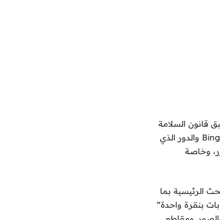
التي تطبق قانون السلامة
عبر الإنترنت الرسمي الآن، لتحديد حجم هدف أكبر: محركات البحث مثل Google وBing والدور الذي
زر، وخاصة
ات البحث الرئيسية بما
DuckDuc وYahoo وAOL أصبحت “بوابات بنقرة واحدة”
الصور. ومقاطع