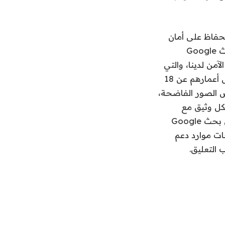
ن ملتزمون تمامًا بالحفاظ على أمان
الأشخاص عبر الإنترنت”. “لا تعكس دراسة Ofcom الضمانات التي نطبقها على بحث Google
من لدينا، والتي
تعمل على تصفية نتائج البحث الضارة والصادمة، افتراضيًا للمستخدمين الذين تقل أعمارهم عن 18
ش الصور الفاضحة،
كل وثيق مع
المنظمات المتخصصة والجمعيات الخيرية للتأكد من أنه عندما يأتي الأشخاص إلى بحث Google
ات موارد دعم