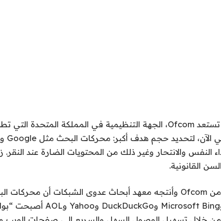
تحرك يا تيك توك. تستعد Ofcom، الجهة التنظيمية في المملكة المتحدة 
اء النفس والانتحار وغير ذلك من المحتويات الضارة عند النقر. 
سن القانونية.
وجد تقرير بتكليف من Ofcom وأنتجه معهد أبحاث عدوى الشبكات أن محرك
في ذلك Google وMicrosoft Bing وkGo
من خلال تسهيل الوصول السهل والسريع إلى صفحات الويب و