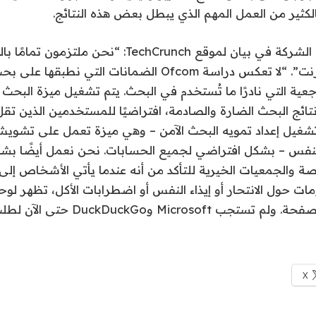
بالكثير من العمل المهم الذي يبطل بعض هذه النتائج.
وقال متحدث باسم الشركة في بيان لموقع TechCrunch: “نح
ة التي نادرًا ما تُستخدم في البحث. يتم تشغيل ميزة البحث الآ
 تشغيل إعداد تمويه البحث الآمن – وهي ميزة تعمل على تشوي
لنفس – بشكل افتراضي لجميع الحسابات. نحن نعمل أيضًا بش
 حول الانتحار أو إيذاء النفس أو اضطرابات الأكل، تظهر لوح
Micro وDuckDuckGo حتى الآن لطلب التعليق.
X