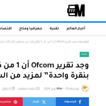
أخبار العالم
تقنية
جغرافيا ومناخ
اقتصاد 
الرئيسية
»
وجد تقرير Ofcom أن 1 من كل 5 نتائج بحث عن محتوى ضار كانت عبارة عن “بوابات بنقرة واحدة” لمزيد من السمية
تقنية
بنقرة واحدة” لمزيد من ال
بواسطة
31 يناير، 2024
fffm
لا توجد تعليقات
5 دقائق
فيسبوك
تويتر
بينتيري