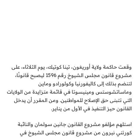
وقعت حاكمة ولاية أوريغون، تينا كوتيك، يوم الثلاثاء، على
مشروع قانون مجلس الشيوخ رقم 1596 ليصبح قانونًا،
لتنضم بذلك إلى كاليفورنيا وكولورادو وماين
وماساتشوستس ومينيسوتا في قائمة متزايدة من الولايات
التي تتبنى حق الإصلاح للمواطنين. ومن المقرر أن يدخل
القانون حيز التنفيذ في الأول من يناير.
استلهم مؤلفو مشروع القانون جانين سولمان والنائبة
كورتني نيرون من مشروع قانون مجلس الشيوخ في