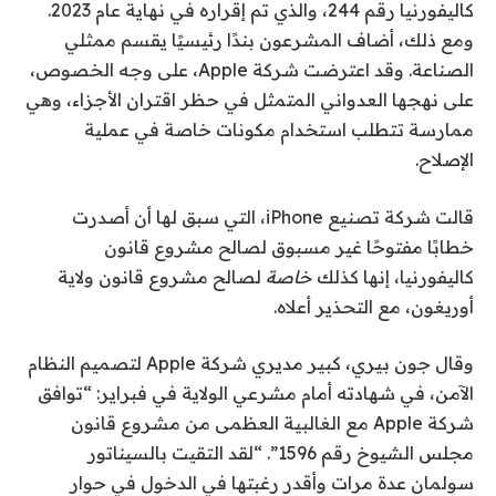
كاليفورنيا رقم 244، والذي تم إقراره في نهاية عام 2023.
ومع ذلك، أضاف المشرعون بندًا رئيسيًا يقسم ممثلي
الصناعة. وقد اعترضت شركة Apple، على وجه الخصوص،
على نهجها العدواني المتمثل في حظر اقتران الأجزاء، وهي
ممارسة تتطلب استخدام مكونات خاصة في عملية
الإصلاح.
قالت شركة تصنيع iPhone، التي سبق لها أن أصدرت
خطابًا مفتوحًا غير مسبوق لصالح مشروع قانون
كاليفورنيا، إنها كذلك
خاصة
لصالح مشروع قانون ولاية
أوريغون، مع التحذير أعلاه.
وقال جون بيري، كبير مديري شركة Apple لتصميم النظام
الآمن، في شهادته أمام مشرعي الولاية في فبراير: “توافق
شركة Apple مع الغالبية العظمى من مشروع قانون
مجلس الشيوخ رقم 1596”. “لقد التقيت بالسيناتور
سولمان عدة مرات وأقدر رغبتها في الدخول في حوار