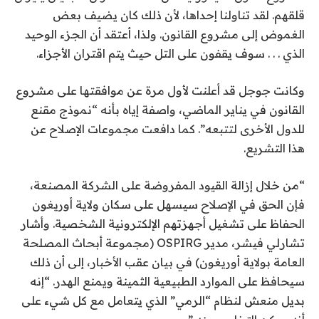
قلقهم. لقد تناولنا إحداها، لأن ذلك كان يضيف بعض
الغموض إلى مشروع القانون. ولذا، أعتقد أن الجزء الوحيد
الذي . . . سوف يقفون على التل حيث يتم اقتران الأجزاء.
وكانت جوجل قد أعلنت لأول مرة عن موافقتها على مشروع
القانون في يناير الماضي، واصفة إياه بأنه “نموذج مقنع
للدول الأخرى لتتبعه”. كما دافعت مجموعات الإصلاح عن
هذا التشريع.
“من خلال إزالة القيود المفروضة على الشركة المصنعة،
فإن الحق في الإصلاح سيسهل على سكان ولاية أوريغون
الحفاظ على تشغيل أجهزتهم الإلكترونية الشخصية. وأشار
تشارلي فيشر، مدير OSPIRG (مجموعة أبحاث المصلحة
العامة بولاية أوريغون) في بيان عقب الأخبار، إلى أن ذلك
سيحافظ على الموارد الطبيعية الثمينة ويمنع الهدر. “إنه
بديل منعش لنظام “الرمي” الذي يتعامل مع كل شيء على