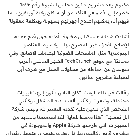
مفتوح. يعد مشروع قانون مجلس الشيوخ رقم 1596
خطوة إلى الأمام في التأكد من أن سكان ولاية أوريغون، بما
فيهم أنا، يمكنهم إصلاح أجهزتهم بسهولة وبتكلفة معقولة.
أشارت شركة Apple إلى مخاوف أمنية حول فتح عملية
الإصلاح للأجزاء غير المصرح بها – ولا سيما العناصر
البيومترية مثل الماسحات الضوئية لبصمات الأصابع. وفي
محادثة مع موقع TechCrunch الشهر الماضي، أعرب
سولمان عن إحباطه من محاولات العمل مع شركة آبل
لصياغة مشروع القانون.
وقالت في ذلك الوقت: “كان الناس يأتون إليّ بتغييرات
محتملة، وشعرت وكأنني ألعب لعبة المشغل، وكأنني
الشخص الذي يتعين عليه تقديم التغييرات، وليس شركة
أبل نفسها”. “هذا محبط للغاية. لقد استمتعنا بالعديد من
التغييرات التي طرحتها شركة Apple والموجودة في
مشروع قانون كاليفورنيا. كان هناك عنصران متبقيان يثيران