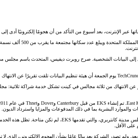
ها عبر الإنترنت، بعد أسبوع من التأكد من أن هجومًا إلكترونيًا أدى إل
قالت مجالس كانتربري ودوفر 
ترنت.
حدثة باسم ICO: “لقد تلقينا نماذج تقرير عن الانتهاك من ثلاثة مجالس في كينت تشكل خ
 والموارد البشرية بما في ذلك المدفوعات والمزايا واسترداد الديون.
وجدت TechCrunch الأسبوع الماضي أن بعض أنظمة الدفع التابعة لم