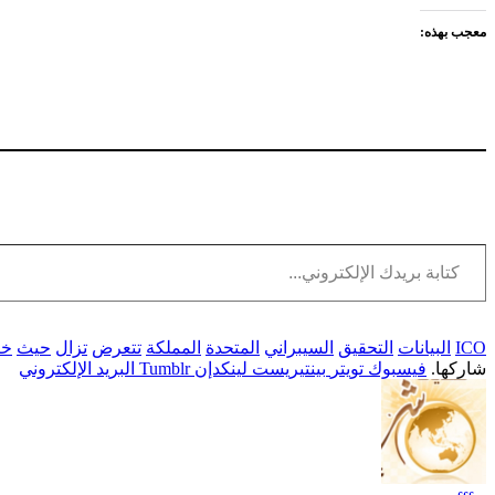
معجب بهذه:
كتابة بريدك الإلكتروني...
ICO
البيانات
التحقيق
السيبراني
المتحدة
المملكة
تتعرض
تزال
حيث
خر
شاركها.
فيسبوك
تويتر
بينتيريست
لينكدإن
Tumblr
البريد الإلكتروني