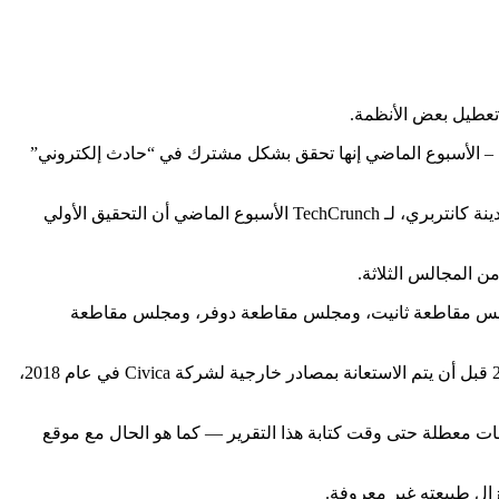
ى تعطيل بعض الأنظمة.
وثانيت – وكلها تقع في مقاطعة كينت بالمملكة المتحدة ويبلغ عدد سكانها مجتمعة ما يقرب من 500 ألف نسمة – الأسبوع الماضي إنها تحقق بشكل مشترك في “حادث إلكتروني”
لا تزال هناك أسئلة حول الحادث، بما في ذلك ما إذا كان قد تم الوصول إلى البيانات الشخصية. صرح روبرت ديفيس، المتحدث باسم مجلس مدينة كانتربري، لـ TechCrunch الأسبوع الماضي أن التحقيق الأولي
دمة شراكة ثلاثية: مجلس مقاطعة ثانيت، ومجلس مقاطعة دوفر، ومجلس مقاطعة
تدرك TechCrunch أن الحادث المستمر مرتبط بـ EKS أو East Kent Services. تم إنشاء EKS من قبل Canterbury وDover وThnet في عام 2011 قبل أن يتم الاستعانة بمصادر خارجية لشركة Civica في عام 2018،
جلس مدينة كانتربري، والتي تقدمها EKS، لم تكن متاحة. تظل هذه الخدمات معطلة حتى وقت كتابة هذا التقرير — كما هو الحال مع موقع