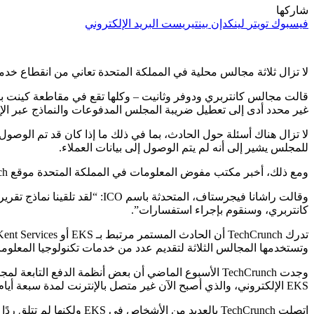
شاركها
فيسبوك
تويتر
لينكدإن
بينتيريست
البريد الإلكتروني
لا تزال ثلاثة مجالس محلية في المملكة المتحدة تعاني من انقطاع خدمات
غير محدد أدى إلى تعطيل ضريبة المجلس المدفوعات والنماذج عبر الإن
للمجلس يشير إلى أنه لم يتم الوصول إلى بيانات العملاء.
ومع ذلك، أخبر مكتب مفوض المعلومات في المملكة المتحدة موقع TechCrunch يوم الجمعة أن هيئة تنظيم البيانات تلقت تقريرًا عن الانتهاك من المجالس الثلاثة.
وقالت راشانا فيجرستاف، المت
كانتربري، وسنقوم بإجراء استفسارات”.
وتستخدمها المجالس الثلاثة لتقديم عدد من خدمات تكنولوجيا المعلومات
EKS الإلكتروني، والذي أصبح الآن غير متصل بالإنترنت لمدة سبعة أيام على الأقل.
اتصلت TechCrunch بالعديد من الأشخاص في EKS ولكنها لم تتلق ردًا بعد. ولم تصدر الشركة بعد بيانًا عامًا بشأن الهجوم الإلكتروني، الذي لا تزال طبيعته غير معروفة.