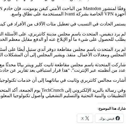
أجهزة VPN الخاصة بشركة Ivanti المستخدمة على نطاق واسع.
يستمر الحادث في التسبب في تعطيل مئات الآلاف من الأفراد في كين
بطلب للحصول على شيء ما أو الإبلاغ عنه أو الدفع مقابل معظم الخدم
المجلس ومعدلات الأعمال. منفذ. ويشير المجلس إلى أن المشكلات التي 
عدد من أنظمته عبر الإنترنت”. “هذا قرار استباقي بعد تقارير عن حاد
أشارت مجالس كانتربري وثانيت في بياناتهما إلى أن خدمات تكنولوجيا الم
التطبيقات والبنية التحتية والتسليم التشغيلي وأصول تكنولوجيا المعلومات، لكنه أضاف أن Civica تزود المجالس بالإيرادات والفو
شارك هذا الموضوع:
فيس بوك
X