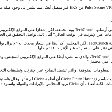
وفقًا لمنشور Mastodon من الباحث الأمني ​​كيفن بومونت، فإن خادم  Secure VPN
ت.
لم يرد ديفيس، المتحدث باسم مجلس مدينة كانتربري، على الأسئلة التي أرسلتها hCrunch
ات عبر الإنترنت في الوقت الحالي” أثناء ذلك. تواصل التحقيق في الح
لم يرد المتحدث باسم مجلس مقاطعة دوفر آندي ستيل أيضًا على أسئلة TechCrunch، لكن المجلس 
تؤثر على استماراته عبر الإنترنت قد تم حلها.
شاركت المتحدثة باسم مجلس مقاطعة ثانيت كلير وينتر بيانًا محدثًا مع TechCrunch، والذي تم نش
ث أمني محتمل.”
علومات المتوقفة، والتي تشمل النماذج عبر الإنترنت وتطبيقات التخطيط، ل
ائد واسترداد الديون وخدمات العملاء.