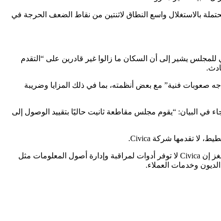
Pulse من EKS غير متصل أيضًا، مما يشير إلى وجود صلة محتملة بالاستغلال واسع النطاق لاثنتين من نقاط الضعف الحرجة في
Tec يوم الجمعة، لكن إشعارًا على الموقع الإلكتروني للمجلس يشير إلى أن السكان ما زالوا غير قادرين على “التقدم
ادث.
أكد أيضًا في إشعار محدث أنه “لا يزال يواجه صعوبات فنية” مع بعض أنظمته، بما في ذلك المزايا وضريبة
ره أيضًا على الموقع الإلكتروني للمجلس. وجاء في البيان: “يقوم مجلس مقاطعة ثانيت حاليًا بتقييد الوصول إلى
ا تقدمها شركة Civica.
وفي رسالة بالبريد الإلكتروني إلى TechCrunch يوم الجمعة، أكد المتحدث باسم Civica Fintan Hastings أن أنظمة Civica لم تتأثر. وقال هاستينغز إن Civica لا توفر أدوات لمراقبة وإدارة أصول المعلومات مثل