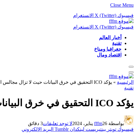
Close Menu
فيسبوك
X (Twitter)
الانستغرام
فيسبوك
X (Twitter)
الانستغرام
أخبار العالم
تقنية
جغرافيا ومناخ
اقتصاد ومال
الرئيسية
»
يؤكد ICO التحقيق في خرق البيانات حيث لا تزال مجالس المملكة المتحدة تتعرض للهجوم السيبراني
تقنية
يؤكد ICO التحقيق في خرق البيانات حيث لا تزال مجالس المملكة المتحدة تتعرض للهجوم السيبراني
بواسطة
26 يناير، 2024
fffm
لا توجد تعليقات
3 دقائق
فيسبوك
تويتر
بينتيريست
لينكدإن
Tumblr
البريد الإلكتروني