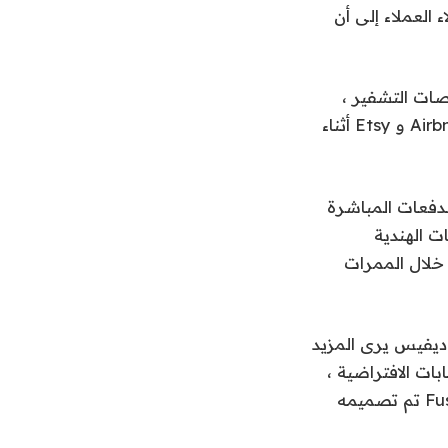
 العملاء إلى أن
ت التحويلات ، ومنصات التشفير ،
والأسواق ، و PSPs. يشمل العملاء dlocal و remotepass ومنصات مثل Deel و Airbnb و Etsy أثناء
دأت في تمكين الدفعات المباشرة
ت الهندية
 خلال الممرات
ديفيس يرى المزيد
من الحسابات الافتراضية ،
FX ، والمدفوعات عبر الحدود ، “ولكن في حين أن CurrencyCloud عالمي ، فإن Fuse تم تصميمه