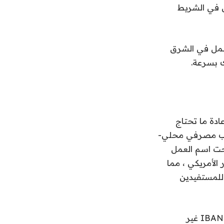
قل في الشريط
ي العمل في الشرق
ك بسرعة.
على سبيل المثال ، عادة ما تحتاج
ساب مصرفي محلي-
 الحصول عليه دون إقامة أو ترخيص-لدفع الرواتب في Dirhams تحت اسم العمل
ذي يقدمه الدولار الأمريكي ، مما
تب محليًا في درهم (Dirhams) مباشرةً للمستفيدين
وقال جورج ديفيس ، الرئيس التنفيذي لشركة IBANS ، إنه يمكن للعملاء “إنشاء IBANs غير