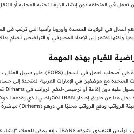
ن تعمل في المنطقة دون إنشاء البنية التحتية المحلية أو التن
عظم عملاء Fuse هم أعمال في الولايات المتحدة وأوروبا وآسيا التي ترغب ف
يا ولكنها تفتقر إلى الإعداد المصرفي أو التراخيص للقيام بذل
حالة استخدام واحدة هي أصحاب العمل في السجل (EORS). 
ات المتحدة مع موظفين في الإمارات العربية المتحدة إلى ح
وهو أمر يصعب
الصحيح. يقوم Fuse بحل هذا عن طريق إصدار IBAN الافتراضي ال
يسمح للشركات بتعبئة الرواتب ودفع الروا