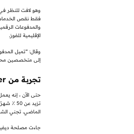
وهو لافت للنظر في
فقط نقص الخدمات ؛ 
والمدفوعات الرقمية
الإقليمية للفوز.
وقال: “تميل المدفوع
إلى متخصصين محليي
تجربة من Truelayer و BVNK
الماضي. تجني الش
جاءت مصلحة ديفيس