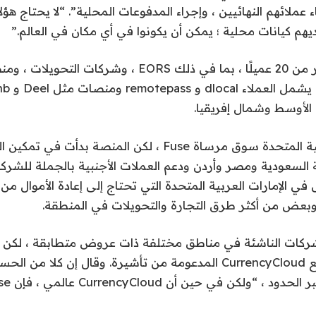
ملائهم النهائيين ، وإجراء المدفوعات المحلية”. “لا يحتاج هؤلاء
ديهم كيانات محلية ؛ يمكن أن يكونوا في أي مكان في العالم.”
يخدم Fuse الآن أكثر من 20 عميلًا ، بما في ذلك EORS ، وشركا
لأوسط وشمال إفريقيا.
تظل الإمارات العربية المتحدة سوق مرساة Fuse ، لكن المنصة ب
 السعودية ومصر وأردن ودعم العملات الأجنبية بالجملة للشركا
 في الإمارات العربية المتحدة التي تحتاج إلى إعادة الأموال من
 وبعض من أكثر طرق التجارة والتحويلات في المنطقة.
شركات الناشئة في مناطق مختلفة ذات عروض متطابقة ، لكن 
من أوجه التشابه مع CurrencyCloud المدعومة من تأشيرة. وقال إن كلا 