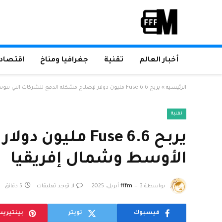
أخبار العالم
تقنية
جغرافيا ومناخ
اقتصاد 
الرئيسية
»
يربح Fuse 6.6 مليون دولار لإصلاح مشكلة الدفع للشركات التي تتوسع إلى الشرق الأوسط وشمال إفريقيا
تقنية
يربح Fuse 6.6 
الأوسط وشمال إفريقيا
بواسطة
3 أبريل، 2025
fffm
لا توجد تعليقات
5 دقائق
فيسبوك
تويتر
بينتيري