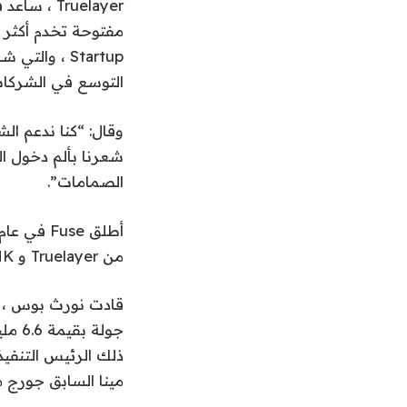
Startup ، 
التوسع في الشركات
شعرنا بألم دخول ال
الصمامات”.
من Truelayer و BVNK. يقود الاثنان الآن فريقًا مكونًا من 12 شخصًا عبر الهندسة والمنتج والامتثال.
مينا السابق جورج م