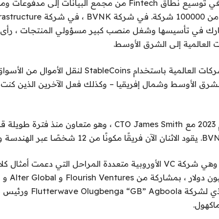
Truelayer ، ساعد في توسيع نطاق Fintech من مجمع البيانات إلى
مفتوحة تخدم أكثر من 100000 شركة. في شر
والتي شارك في تأسيسها وشغل منصب كبير مسؤولي المنتجات ، رأ
 العالمية إلى الشرق الأوسط.
وقال: “كنا ندعم الشركات العالمية باستخدام StableCoins لن
شرق الأوسط وشمال إفريقيا – وكذلك فعل الآخرين الذين كنت ن
أطلق Fuse في عام 2023 مع CTO James Smith ، وهو متعاون من
ذلك الرئيس التنفيذي لشركة ola
اكهول.