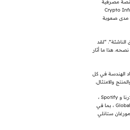
 مدفوعات ومنصة مصرفية
كة BVNK ، في شركة Crypto Infrastructure
ى مدى صعوبة
قل الأموال من الأسواق الناشئة”. “لقد
صحه. هذا ما أثار
ذ فترة طويلة قاد الهندسة في كل
قادت نورث بوس ، وهي شركة VC الأوروبية متعددة المراحل التي دعمت أمثال كلارنا و Spotify ،
جولة بقيمة 6.6 مليون دولار ، بمشاركة من Flourish Ventures و Alter Global و Global ، بما في
Flutterwave Olugbenga “GB” Agbo ورئيس مورغان ستانلي