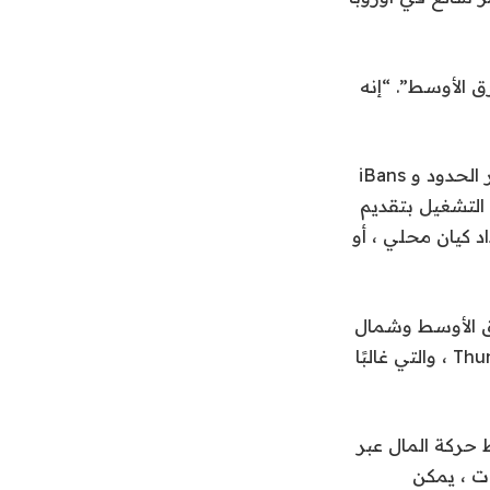
حيد لـ Ibans الظاهري في الشرق الأوسط”. “إنه
يتضمن منتج Fuse الأساسي حسابات افتراضية للدولار الأمريكي لحركة الأموال عبر الحدود و iBans
لبدء التشغيل بتقديم
د كيان محلي ، أو
رق الأوسط وشمال
“شركات الدفع المحلية التي تفتقر إلى النطاق ، أو لاعبين أكبر عبر الحدود مثل Thunes ، والتي غالبًا
سط حركة المال عبر
خيارات ، يمكن