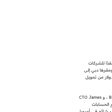
 تحديًا مكلفًا ومعقدًا للشركات
ة ، وذلك بفضل اللوائح المجزأة والأنظمة المصرفية. تهدف Fintech Fuse ومقرها دبي إلى
قات مدفوعات عبر الحدود وجمعت 6.6 مليون دولار من تمويل
تأسست في عام 2023 من قبل جورج ديفيس ، المؤسس المشارك السابق لـ BVNK ، و CTO James
قام الحسابات
فيس إنه أمر شائع في أوروبا