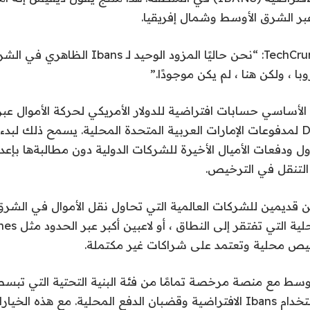
 عبر الشرق الأوسط وشمال إفريقيا.
وقال ديفيس لـ TechCrunch: “نحن حاليًا المزود الو
 ، ولكن هنا ، لم يكن موجودًا.”
المقدمة من Dirham لمدفوعات الإمارات العربية المتحدة المحلية. يسمح ذلك 
ل ودفعات الأميال الأخيرة للشركات الدولية دون مطالبةها بإعدا
 قديمين للشركات العالمية التي تحاول نقل الأموال في الش
يص محلية وتعتمد على شراكات غير مكتملة.
Fu في الوسط مع منصة مرخصة تمامًا من فئة البنية التحتية التي تب
الشرق الأوسط باستخدام Ibans الافتراضية وقضبان الدفع المحلية. مع هذه ال