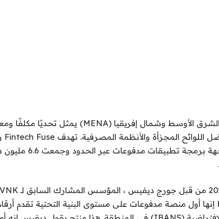
لا يزال التوسع في الشرق الأوسط وشمال إفريقيا (MENA) يمثل
العالمي
تبسيط ذلك مع واجهة برمجة تطبي
Smith ، يقول Fuse إنها أول منصة مدفوعات على مستوى البنية التحتية تقدم أر
المصرفية الدولية الافتراضية (IBANS) في المنطقة. هذا منتج يقول دي