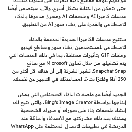
هواتفهم بلوحة مفاتيح ذكية تتعرف على أسلوب كتابتك
حتى تتمكن من الكتابة بشكل أسرع. والآن، سيتضمن أيضًا
عدسات كاميرا AI وملصقات AI ومحررًا مدعومًا بالذكاء
الاصطناعي والقدرة على إنشاء صور AI من التطبيق.
ستتيح عدسات الكاميرا الجديدة المدعمة بالذكاء
الاصطناعي للمستخدمين إنشاء صور ومقاطع فيديو
وملفات GIF بتأثيرات مختلفة، بما في ذلك العدسات التي
يتم تشغيلها من خلال تعاون Microsoft مع صانع
Snapchat Snap. تشير الشركة إلى أن هناك الآن أكثر من
250 أداة وفلترًا متاحًا لمساعدتك في التعبير عن نفسك.
الجديد أيضًا هو ملصقات الذكاء الاصطناعي التي يمكن
إنتاجها بواسطة Bing’s Image Creator، والتي تتيح لك
إنشاء ملصقات بناءً على صورك أو صورك الشخصية.
يمكنك بعد ذلك مشاركتها مع الأصدقاء والعائلة عند
الدردشة في تطبيقات الاتصال المختلفة مثل WhatsApp