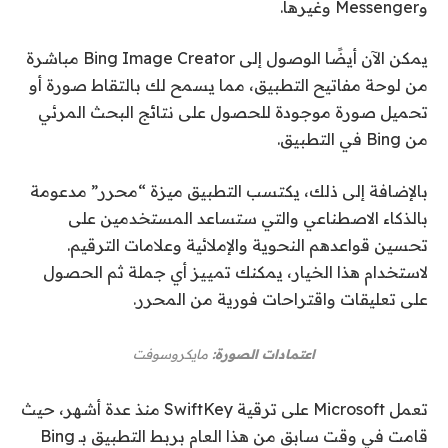
وMessenger وغيرها.
يمكن الآن أيضًا الوصول إلى Bing Image Creator مباشرة
من لوحة مفاتيح التطبيق، مما يسمح لك بالتقاط صورة أو
تحميل صورة موجودة للحصول على نتائج البحث المرئي
من Bing في التطبيق.
بالإضافة إلى ذلك، يكتسب التطبيق ميزة “محرر” مدعومة
بالذكاء الاصطناعي والتي ستساعد المستخدمين على
تحسين قواعدهم النحوية والإملائية وعلامات الترقيم.
لاستخدام هذا الخيار، يمكنك تمييز أي جملة ثم الحصول
على تعليقات واقتراحات فورية من المحرر.
اعتمادات الصورة:
مايكروسوفت
تعمل Microsoft على ترقية SwiftKey منذ عدة أشهر، حيث
قامت في وقت سابق من هذا العام بربط التطبيق بـ Bing