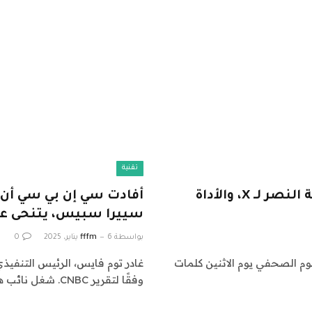
تقنية
CES 2025 اليوم الأول: هوندا، بي إم دبليو، لفة النصر لـ X، والأداة
أفادت سي إن بي سي أن 
سييرا سبيس، يتنحى ع
بواسطة
6 يناير، 2025
fffm
0
. شهد اليوم الصحفي يوم الاثنين كلمات
وفقًا لتقرير CNBC. شغل نائب هذا المنصب لمدة…