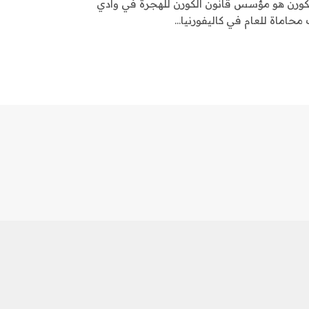
رن هو مؤسس قانون ألكورن للهجرة في وادي
حاماة للعام في كاليفورنيا…