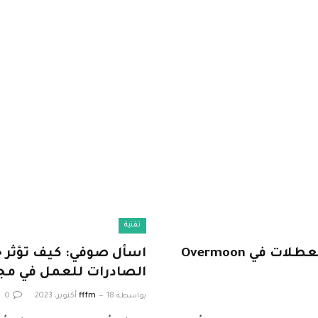
تقنية
إير بي إن بي أو الفندق؟ يهدف نموذج تأجير العطلات في Overmoon
اسأل صوفي: كيف تؤثر ح
الصادرات للعمل في مجا
بواسطة
18 أكتوبر، 2023
fffm
0