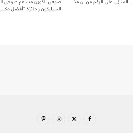
 المنازل. على الرغم من أن هذا
صوفي ألكورن مساهم صوفي ألكو
السيليكون وجائزة “أفضل مكتب م
فيسبوك
X
الانستغرام
بينتيريست
(Twitter)