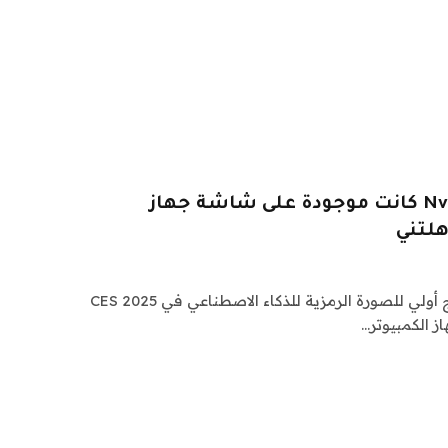
الصورة الرمزية لـ Nvidia AI كانت موجودة على شاشة جهاز
هلتني
كشفت Nvidia النقاب عن نموذج أولي للصورة الرمزية للذكاء الاصطناعي في CES 2025
 الكمبيوتر…